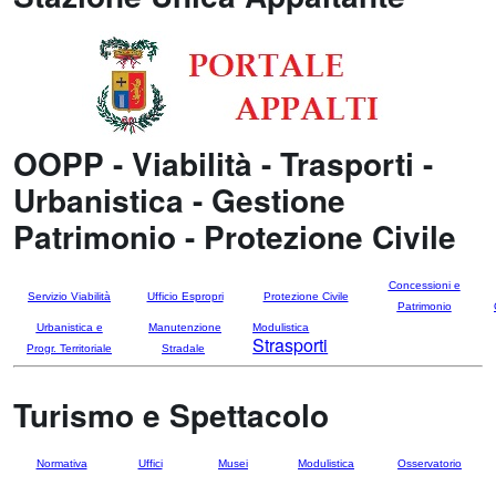
OOPP - Viabilità - Trasporti -
Urbanistica - Gestione
Patrimonio - Protezione Civile
Concessioni e
Servizio Viabilità
Ufficio Espropri
Protezione Civile
Patrimonio
Urbanistica e
Manutenzione
Modulistica
Strasporti
Progr. Territoriale
Stradale
Turismo e Spettacolo
Normativa
Uffici
Musei
Modulistica
Osservatorio