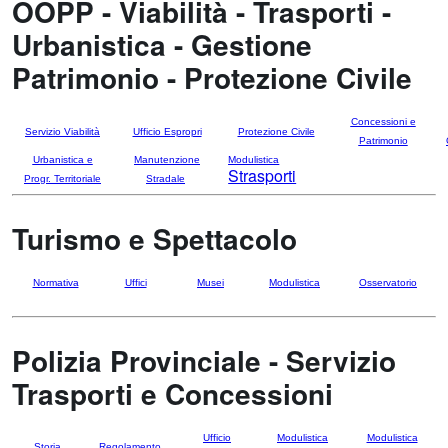
OOPP - Viabilità - Trasporti -
Urbanistica - Gestione
Patrimonio - Protezione Civile
Concessioni e
Servizio Viabilità
Ufficio Espropri
Protezione Civile
Patrimonio
Urbanistica e
Manutenzione
Modulistica
Strasporti
Progr. Territoriale
Stradale
Turismo e Spettacolo
Normativa
Uffici
Musei
Modulistica
Osservatorio
Polizia Provinciale - Servizio
Trasporti e Concessioni
Ufficio
Modulistica
Modulistica
Storia
Regolamento