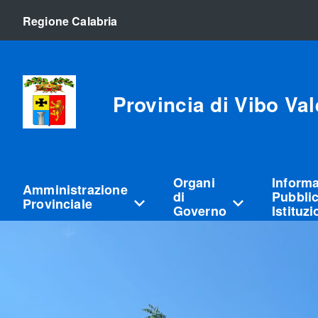
Regione Calabria
Provincia di Vibo Val
Organi
Inform
Amministrazione
di
Pubblic
Provinciale
Governo
Istituz