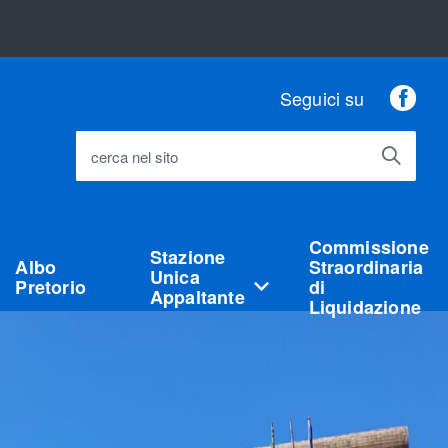
Fac
Seguici su
cerca nel sito
Commissione
Stazione
Albo
Straordinaria
Unica
Pretorio
di
Appaltante
Liquidazione