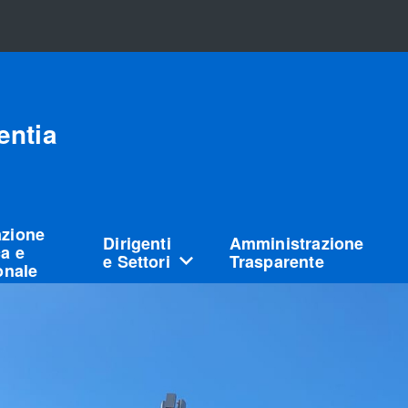
entia
azione
Dirigenti
Amministrazione
a e
e Settori
Trasparente
ionale