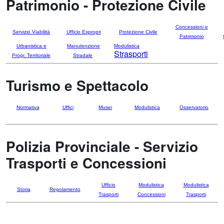
Patrimonio - Protezione Civile
Concessioni e
Servizio Viabilità
Ufficio Espropri
Protezione Civile
Patrimonio
Urbanistica e
Manutenzione
Modulistica
Strasporti
Progr. Territoriale
Stradale
Turismo e Spettacolo
Normativa
Uffici
Musei
Modulistica
Osservatorio
Polizia Provinciale - Servizio
Trasporti e Concessioni
Ufficio
Modulistica
Modulistica
Storia
Regolamento
Trasporti
Concessioni
Trasporti