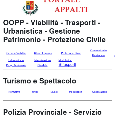
OOPP - Viabilità - Trasporti -
Urbanistica - Gestione
Patrimonio - Protezione Civile
Concessioni e
Servizio Viabilità
Ufficio Espropri
Protezione Civile
Patrimonio
Urbanistica e
Manutenzione
Modulistica
Strasporti
Progr. Territoriale
Stradale
Turismo e Spettacolo
Normativa
Uffici
Musei
Modulistica
Osservatorio
Polizia Provinciale - Servizio