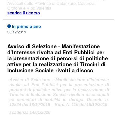
Avvocati delle Province di Catanzaro, Cosenza,
Crotone e Vibo Valentia,
scarica il ricorso
In primo piano
30/12/2019
Avviso di Selezione - Manifestazione
d’Interesse rivolta ad Enti Pubblici per
la presentazione di percorsi di politiche
attive per la realizzazione di Tirocini di
Inclusione Sociale rivolti a disocc
Avviso di Selezione - Manifestazione d’Interesse
rivolta ad Enti Pubblici per la presentazione di
percorsi di politiche attive per la realizzazione di
Tirocini di Inclusione Sociale rivolti a disoccupati
ex percettori di mobilità in deroga. Decreto n.
12824 del 18/10/2019 – Burc. N. 116 del 18/10/2019
scadenza 14/01/2020