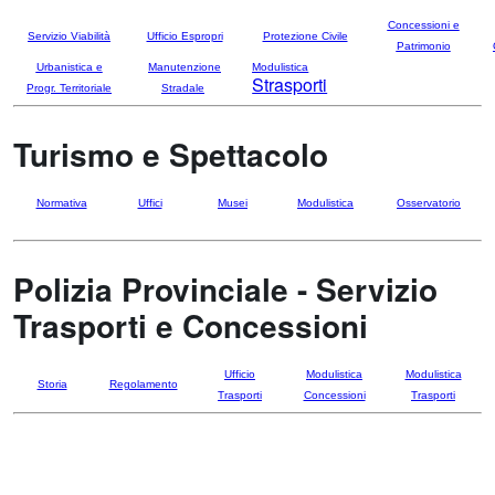
Concessioni e
Servizio Viabilità
Ufficio Espropri
Protezione Civile
Patrimonio
Urbanistica e
Manutenzione
Modulistica
Strasporti
Progr. Territoriale
Stradale
Turismo e Spettacolo
Normativa
Uffici
Musei
Modulistica
Osservatorio
Polizia Provinciale - Servizio
Trasporti e Concessioni
Ufficio
Modulistica
Modulistica
Storia
Regolamento
Trasporti
Concessioni
Trasporti