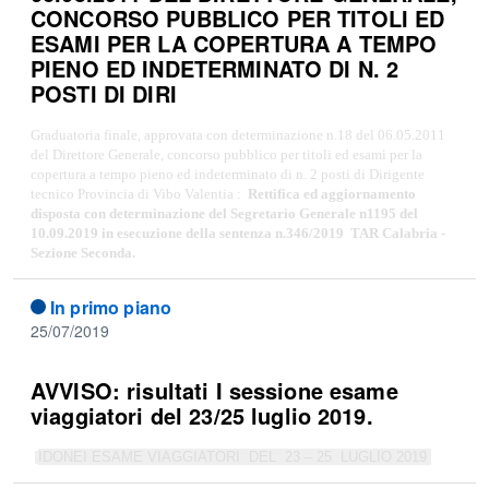
CONCORSO PUBBLICO PER TITOLI ED
ESAMI PER LA COPERTURA A TEMPO
PIENO ED INDETERMINATO DI N. 2
POSTI DI DIRI
Graduatoria finale, approvata con determinazione n.18 del 06.05.2011
del Direttore Generale, concorso pubblico per titoli ed esami per la
copertura a tempo pieno ed indeterminato di n. 2 posti di Dirigente
tecnico Provincia di Vibo Valentia :
Rettifica ed aggiornamento
disposta con determinazione del Segretario Generale n1195 del
10.09.2019 in esecuzione della sentenza n.346/2019
TAR Calabria -
Sezione Seconda.
In primo piano
25/07/2019
AVVISO: risultati I sessione esame
viaggiatori del 23/25 luglio 2019.
IDONEI ESAME VIAGGIATORI DEL 23 – 25 LUGLIO 2019