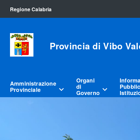
Regione Calabria
Provincia di Vibo Val
Organi
Inform
Amministrazione
di
Pubblic
Provinciale
Governo
Istituz