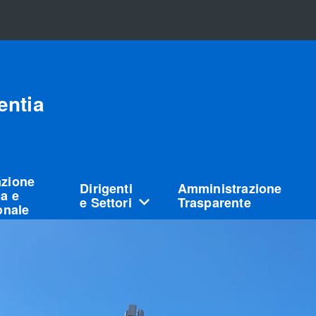
entia
azione
Dirigenti
Amministrazione
a e
e Settori
Trasparente
ionale