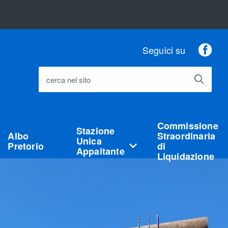
Fac
Seguici su
cerca nel sito
Commissione
Stazione
Albo
Straordinaria
Unica
Pretorio
di
Appaltante
Liquidazione