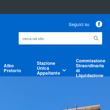
Fac
Seguici su
cerca nel sito
Commissione
Stazione
Albo
Straordinaria
Unica
Pretorio
di
Appaltante
Liquidazione