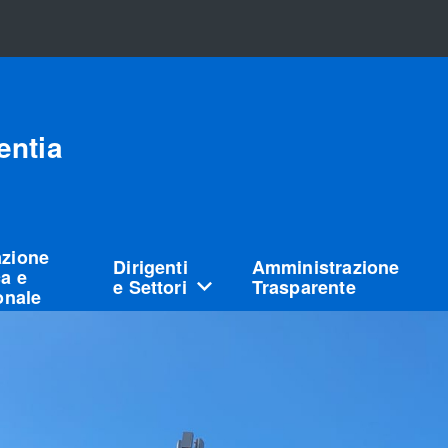
entia
azione
Dirigenti
Amministrazione
a e
e Settori
Trasparente
ionale