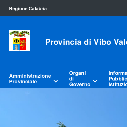
Regione Calabria
Provincia di Vibo Val
Organi
Inform
Amministrazione
di
Pubblic
Provinciale
Governo
Istituz