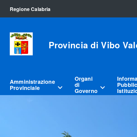
Regione Calabria
Provincia di Vibo Val
Organi
Inform
Amministrazione
di
Pubblic
Provinciale
Governo
Istituz