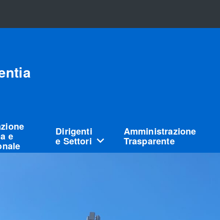
entia
azione
Dirigenti
Amministrazione
a e
e Settori
Trasparente
ionale