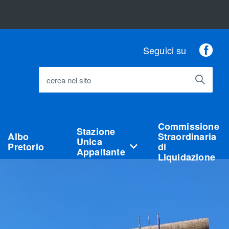
Fac
Seguici su
cerca nel sito
Commissione
Stazione
Albo
Straordinaria
Unica
Pretorio
di
Appaltante
Liquidazione