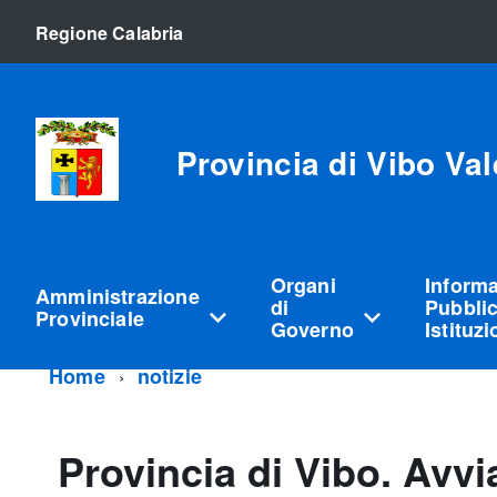
Regione Calabria
Provincia di Vibo Val
Organi
Inform
Amministrazione
di
Pubblic
Provinciale
Governo
Istituz
Home
notizie
Provincia di Vibo. Avvi