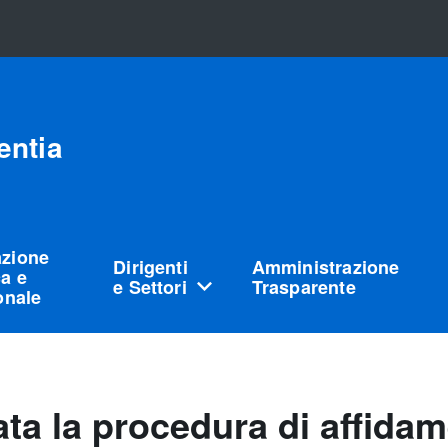
entia
azione
Dirigenti
Amministrazione
a e
e Settori
Trasparente
ionale
ata la procedura di affidam