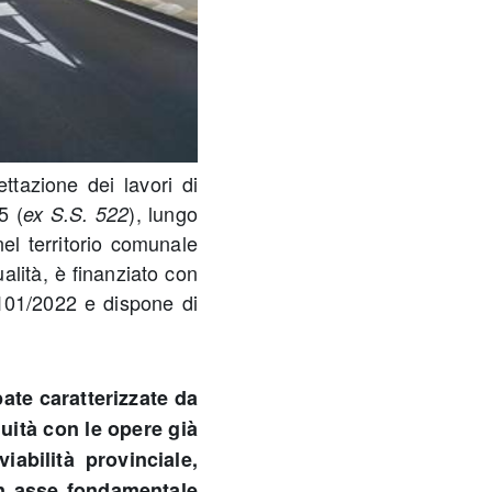
ttazione dei lavori di
5 (
), lungo
ex S.S. 522
 nel territorio comunale
ualità, è finanziato con
101/2022 e dispone di
pate caratterizzate da
uità con le opere già
iabilità provinciale,
un asse fondamentale