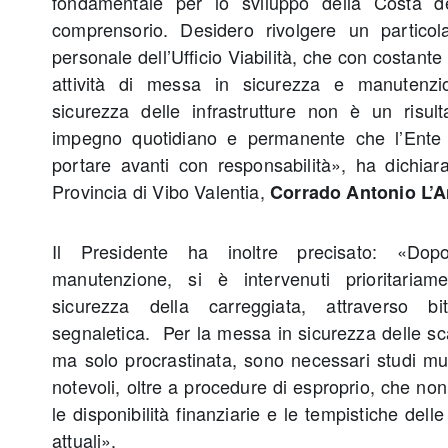
fondamentale per lo sviluppo della Costa deg
comprensorio. Desidero rivolgere un particol
personale dell’Ufficio Viabilità, che con costant
attività di messa in sicurezza e manutenzio
sicurezza delle infrastrutture non è un risult
impegno quotidiano e permanente che l’Ente 
portare avanti con responsabilità», ha dichiara
Provincia di Vibo Valentia,
Corrado Antonio L’A
Il Presidente ha inoltre precisato: «Do
manutenzione, si è intervenuti prioritaria
sicurezza della carreggiata, attraverso 
segnaletica. Per la messa in sicurezza delle sc
ma solo procrastinata, sono necessari studi mult
notevoli, oltre a procedure di esproprio, che no
le disponibilità finanziarie e le tempistiche dell
attuali».