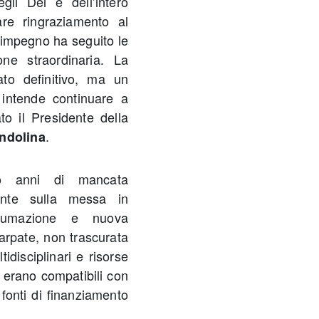
li Dei e dell’intero
are ringraziamento al
e impegno ha seguito le
ne straordinaria. La
ato definitivo, ma un
intende continuare a
to il Presidente della
.
ndolina
po anni di mancata
mente sulla messa in
bitumazione e nuova
arpate, non trascurata
idisciplinari e risorse
n erano compatibili con
e fonti di finanziamento