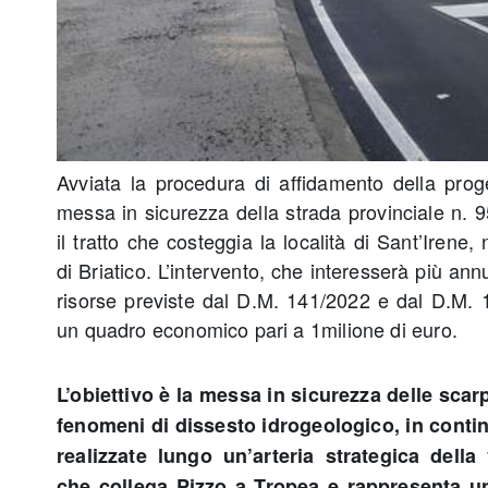
Avviata la procedura di affidamento della proge
messa in sicurezza della strada provinciale n. 9
il tratto che costeggia la località di Sant’Irene,
di Briatico. L’intervento, che interesserà più ann
risorse previste dal D.M. 141/2022 e dal D.M. 
un quadro economico pari a 1milione di euro.
L’obiettivo è la messa in sicurezza delle scar
fenomeni di dissesto idrogeologico, in contin
realizzate lungo un’arteria strategica della v
che collega Pizzo a Tropea e rappresenta 