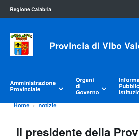
Regione Calabria
Provincia di Vibo Val
Organi
Inform
Amministrazione
di
Pubblic
Provinciale
Governo
Istituz
Home
notizie
Il presidente della Pro