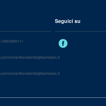
Seguici su
:
0963589111
Facebook
lo.provinciavibovalentia@asmepec.it
lo.provinciavibovalentia@asmepec.it