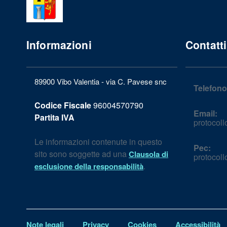
Informazioni
Contatti
89900 Vibo Valentia - via C. Pavese snc
Telefono
Codice Fiscale
96004570790
Email:
Partita IVA
protocol
Le informazioni contenute in questo
Pec:
sito sono soggette ad una
Clausola di
protocol
.
esclusione della responsabilità
Note legali
Privacy
Cookies
Accessibilità