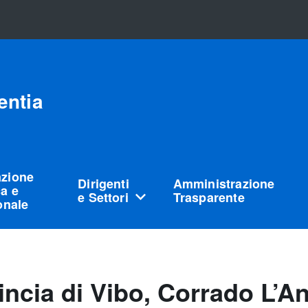
entia
azione
Dirigenti
Amministrazione
a e
e Settori
Trasparente
ionale
vincia di Vibo, Corrado L’A