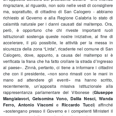
ringraziare, al riguardo, non solo nelle vesti di consigliere
ma, soprattutto, di cittadino di San Calogero - abbiamo
richiesto al Governo e alla Regione Calabria lo stato di
calamità naturale per i danni causati dal maltempo. Ora,
però, è opportuno che chi riveste importanti ruoli
istituzionali sostenga queste nostre iniziative, al fine di
accelerare, il più possibile, le attività per la messa in
sicurezza della zona “Lirda”, ricadente nel comune di San
Calogero, dove, appunto, a causa del maltempo si è
verificata la frana che ha fatto crollare la strada d’ingresso
al paese». Zinnà, pertanto, ci tiene a informare i cittadini
che con il presidente, «non sono rimasti con le mani in
mano ad attendere gli eventi» ma hanno scritto,
recentemente, un’apposita missiva istituzionale alla
rappresentanza parlamentare del Vibonese (
Giuseppe
Mangialavori, Gelsomina Vono, Dalila Nesci, Wanda
Ferro, Antonio Viscomi
e
Riccardo Tucci
) affinché
«sostengano presso il Governo e i competenti Ministeri il