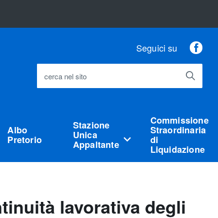
Fac
Seguici su
cerca nel sito
Commissione
Stazione
Albo
Straordinaria
Unica
Pretorio
di
Appaltante
Liquidazione
tinuità lavorativa degli