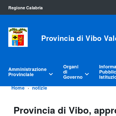
Regione Calabria
Provincia di Vibo Val
Organi
Inform
Amministrazione
di
Pubblic
Provinciale
Governo
Istituz
Home
notizie
Provincia di Vibo, appro