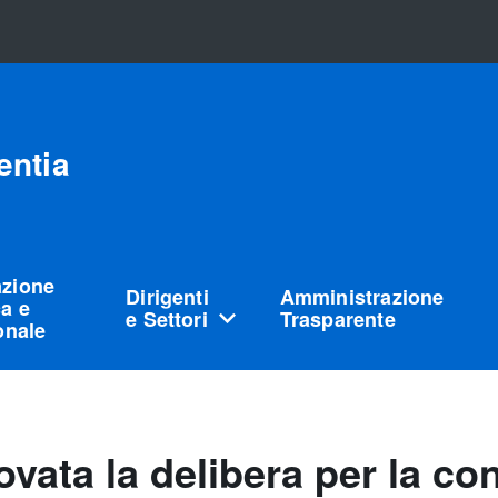
entia
azione
Dirigenti
Amministrazione
a e
e Settori
Trasparente
ionale
vata la delibera per la con