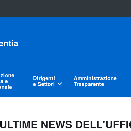
entia
azione
Dirigenti
Amministrazione
a e
e Settori
Trasparente
ionale
ULTIME NEWS DELL'UFFI