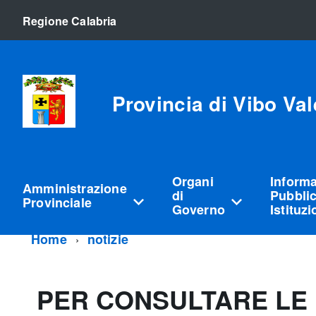
Regione Calabria
Provincia di Vibo Val
Organi
Inform
Amministrazione
di
Pubblic
Provinciale
Governo
Istituz
Home
notizie
PER CONSULTARE LE 