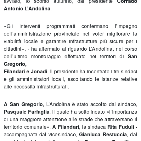
avviato, lo scorso autunno, dal presidente
Corrado
Antonio L’Andolina
.
«Gli interventi programmati confermano l’impegno
dell’amministrazione provinciale nel voler migliorare la
viabilità locale e garantire infrastrutture più sicure per i
cittadini», - ha affermato al riguardo L’Andolina, nel corso
dell’ultimo monitoraggio effettuato nei territori di
San
Gregorio,
Filandari e Jonadi
. Il presidente ha incontrato i tre sindaci
e gli amministratori locali, ascoltando le istanze relative
alle necessità infrastrutturali.
A San Gregorio
, L’Andolina è stato accolto dal sindaco,
Pasquale Farfaglia
, il quale ha sottolineato «l’importanza
di una maggiore attenzione alle strade che attraversano il
territorio comunale».
A Filandari
, la sindaca
Rita Fuduli -
accompagnata dal vicesindaco,
Gianluca Restuccia
, dal