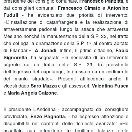
presidente del consiglio comunale,
Francesco Panzitta
, e
dai consiglieri comunali
Francesco Cimato
e
Antonino
Fuduli
- ha evidenziato due priorità di intervento:
«L’installazione di catarifrangenti e la realizzazione di
attraversamenti pedonali lungo la strada che attraversa
Mesiano nonché la manutenzione della S.P. 33, nel tratto
che collega la diramazione della S.P. 17 al centro abitato
di Filandari».
A Jonadi
, infine, il primo cittadino,
Fabio
Signoretta
, ha segnalato «la necessità di un intervento
urgente su un tratto della S.P. 33, in prossimità
dell’ingresso del capoluogo, interessato da un cedimento
del manto stradale». Presenti all’incontro anche il
vicesindaco
Saro Mazza
e gli assessori,
Valentina Fusca
e
Maria Angela Calzone
.
Il presidente L’Andolina - accompagnato dal consigliere
provinciale,
Enzo Pagnotta, -
ha espresso attenzione e
disponibilità nei confronti delle richieste avanzate:
«
Ho
ascoltato con attenzione le legittime istanze delle