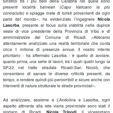
turistico tra i più belli della Calabria nel quale sono
presenti località balneari (
Capo Vaticano la più
conosciuta
) e spiagge mete di turisti provenienti da ogni
parte del mondo», ha evidenziato l’ingegnere
Nicola
Lasorba
, presente al focus sulla viabilità nella duplice
veste di vice presidente della Provincia di Vibo e di
amministratore del Comune di Ricadi. «Abbiamo
attentamente analizzato una realtà territoriale che conta
circa 1 milione di presenze annue. Il nostro intento
prioritario - ha affermato Lasorba - è quello di avviare,
quanto prima, una serie di lavori, tra i quali quelli lungo la
SP.22 nel tratto stradale Ricadi-San Nicolò, che
consentano di sanare le diverse criticità presenti, da
tempo, e rendere quindi più percorribili e sicure anche con
interventi di natura strutturale le strade provinciali».
Ad analizzare, assieme a L’Andolina e Lasorba, ogni
aspetto attinente alla rete viaria provinciale sono stati il
sindaco di Ricadi,
Nicola Tripodi
, il vicesindaco