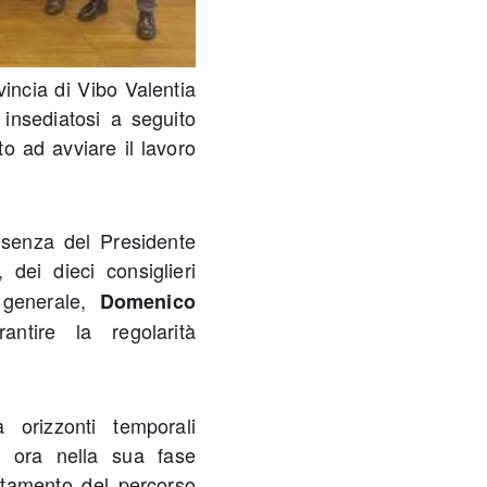
incia di Vibo Valentia
 insediatosi a seguito
o ad avviare il lavoro
esenza del Presidente
, dei dieci consiglieri
o generale,
Domenico
ntire la regolarità
 orizzonti temporali
ra ora nella sua fase
etamento del percorso