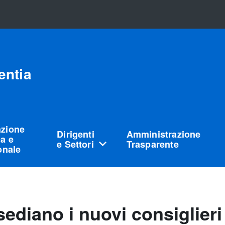
entia
azione
Dirigenti
Amministrazione
a e
e Settori
Trasparente
ionale
sediano i nuovi consiglieri