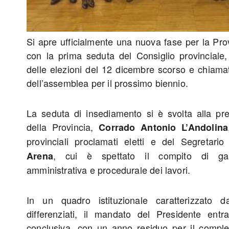
Si apre ufficialmente una nuova fase per la Prov
con la prima seduta del Consiglio provinciale,
delle elezioni del 12 dicembre scorso e chiamat
dell’assemblea per il prossimo biennio.
La seduta di insediamento si è svolta alla pr
della Provincia,
Corrado Antonio L’Andolina
provinciali proclamati eletti e del Segretari
, cui è spettato il compito di gara
Arena
amministrativa e procedurale dei lavori.
In un quadro istituzionale caratterizzato da
differenziati, il mandato del Presidente ent
conclusiva, con un anno residuo per il compl