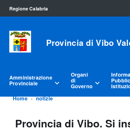
Regione Calabria
Provincia di Vibo Val
Organi
Inform
Amministrazione
di
Pubblic
Provinciale
Governo
Istituz
Home
notizie
Provincia di Vibo. Si in