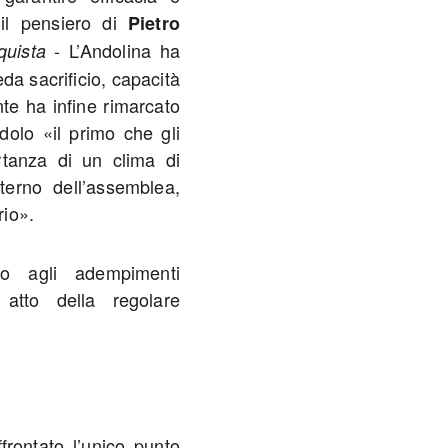
 il pensiero di
Pietro
- L’Andolina ha
quista
da sacrificio, capacità
te ha infine rimarcato
dolo «il primo che gli
tanza di un clima di
nterno dell’assemblea,
rio».
to agli adempimenti
 atto della regolare
ffrontato l’unico punto