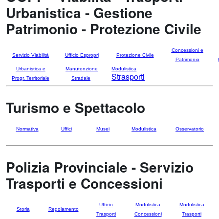
Urbanistica - Gestione
Patrimonio - Protezione Civile
Concessioni e
Servizio Viabilità
Ufficio Espropri
Protezione Civile
Patrimonio
Urbanistica e
Manutenzione
Modulistica
Strasporti
Progr. Territoriale
Stradale
Turismo e Spettacolo
Normativa
Uffici
Musei
Modulistica
Osservatorio
Polizia Provinciale - Servizio
Trasporti e Concessioni
Ufficio
Modulistica
Modulistica
Storia
Regolamento
Trasporti
Concessioni
Trasporti