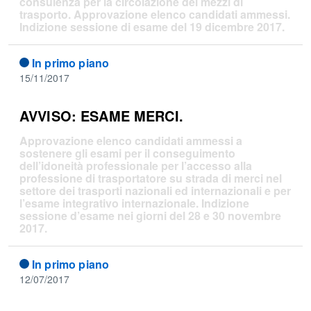
consulenza per la circolazione dei mezzi di
trasporto. Approvazione elenco candidati ammessi.
Indizione sessione di esame del 19 dicembre 2017.
In primo piano
15/11/2017
AVVISO: ESAME MERCI.
Approvazione elenco candidati ammessi a
sostenere
gli
esami per il conseguimento
dell’idoneità professionale per l’accesso alla
professione di trasportatore su strada di merci nel
settore dei trasporti nazionali ed internazionali e per
l’esame integrativo internazionale. Indizione
sessione d’esame nei giorni del 28 e 30 novembre
2017.
In primo piano
12/07/2017