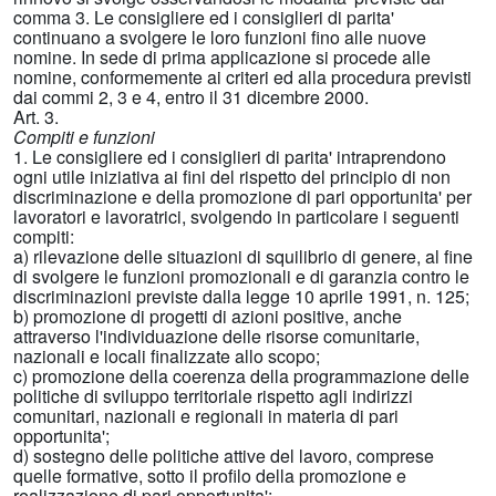
comma 3. Le consigliere ed i consiglieri di parita'
continuano a svolgere le loro funzioni fino alle nuove
nomine. In sede di prima applicazione si procede alle
nomine, conformemente ai criteri ed alla procedura previsti
dai commi 2, 3 e 4, entro il 31 dicembre 2000.
Art. 3.
Compiti e funzioni
1. Le consigliere ed i consiglieri di parita' intraprendono
ogni utile iniziativa ai fini del rispetto del principio di non
discriminazione e della promozione di pari opportunita' per
lavoratori e lavoratrici, svolgendo in particolare i seguenti
compiti:
a) rilevazione delle situazioni di squilibrio di genere, al fine
di svolgere le funzioni promozionali e di garanzia contro le
discriminazioni previste dalla legge 10 aprile 1991, n. 125;
b) promozione di progetti di azioni positive, anche
attraverso l'individuazione delle risorse comunitarie,
nazionali e locali finalizzate allo scopo;
c) promozione della coerenza della programmazione delle
politiche di sviluppo territoriale rispetto agli indirizzi
comunitari, nazionali e regionali in materia di pari
opportunita';
d) sostegno delle politiche attive del lavoro, comprese
quelle formative, sotto il profilo della promozione e
realizzazione di pari opportunita';