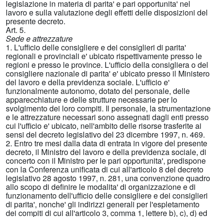
legislazione in materia di parita' e pari opportunita' nel
lavoro e sulla valutazione degli effetti delle disposizioni del
presente decreto.
Art. 5.
Sede e attrezzature
1. L'ufficio delle consigliere e dei consiglieri di parita'
regionali e provinciali e' ubicato rispettivamente presso le
regioni e presso le province. L'ufficio della consigliera o del
consigliere nazionale di parita' e' ubicato presso il Ministero
del lavoro e della previdenza sociale. L'ufficio e'
funzionalmente autonomo, dotato del personale, delle
apparecchiature e delle strutture necessarie per lo
svolgimento dei loro compiti. Il personale, la strumentazione
e le attrezzature necessari sono assegnati dagli enti presso
cui l'ufficio e' ubicato, nell'ambito delle risorse trasferite ai
sensi del decreto legislativo del 23 dicembre 1997, n. 469.
2. Entro tre mesi dalla data di entrata in vigore del presente
decreto, il Ministro del lavoro e della previdenza sociale, di
concerto con il Ministro per le pari opportunita', predispone
con la Conferenza unificata di cui all'articolo 8 del decreto
legislativo 28 agosto 1997, n. 281, una convenzione quadro
allo scopo di definire le modalita' di organizzazione e di
funzionamento dell'ufficio delle consigliere e dei consiglieri
di parita', nonche' gli indirizzi generali per l'espletamento
dei compiti di cui all'articolo 3, comma 1, lettere b), c), d) ed