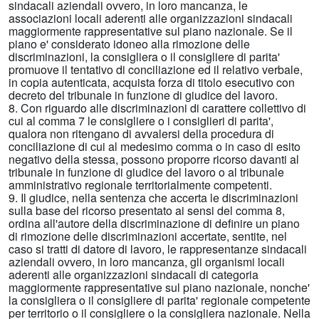
sindacali aziendali ovvero, in loro mancanza, le
associazioni locali aderenti alle organizzazioni sindacali
maggiormente rappresentative sul piano nazionale. Se il
piano e' considerato idoneo alla rimozione delle
discriminazioni, la consigliera o il consigliere di parita'
promuove il tentativo di conciliazione ed il relativo verbale,
in copia autenticata, acquista forza di titolo esecutivo con
decreto del tribunale in funzione di giudice del lavoro.
8. Con riguardo alle discriminazioni di carattere collettivo di
cui al comma 7 le consigliere o i consiglieri di parita',
qualora non ritengano di avvalersi della procedura di
conciliazione di cui al medesimo comma o in caso di esito
negativo della stessa, possono proporre ricorso davanti al
tribunale in funzione di giudice del lavoro o al tribunale
amministrativo regionale territorialmente competenti.
9. Il giudice, nella sentenza che accerta le discriminazioni
sulla base del ricorso presentato ai sensi del comma 8,
ordina all'autore della discriminazione di definire un piano
di rimozione delle discriminazioni accertate, sentite, nel
caso si tratti di datore di lavoro, le rappresentanze sindacali
aziendali ovvero, in loro mancanza, gli organismi locali
aderenti alle organizzazioni sindacali di categoria
maggiormente rappresentative sul piano nazionale, nonche'
la consigliera o il consigliere di parita' regionale competente
per territorio o il consigliere o la consigliera nazionale. Nella