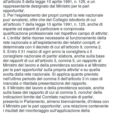
all'articolo 5 della legge 10 aprile 1991, n. 125, e un
rappresentante designato dal Ministro per le pari
opportunita'.
3. Per l'espletamento dei propri compiti la rete nazionale
puo' avvalersi, oltre che del Collegio istruttorio di cui
all'articolo 7 della legge 10 aprile 1991, n. 125, anche di
esperte od esperti di particolare e comprovata
qualificazione professionale nel rispettivo campo di attivita'.
4. L'entita' delle risorse necessarie al funzionamento della
rete nazionale e all'espletamento dei relativi compiti, e'
determinata con il decreto di cui all'articolo 9, comma 2.
5. Entro il 31 marzo di ogni anno la consigliera o il
consigliere nazionale di parita' elabora, anche sulla base
dei rapporti di cui all'articolo 3, comma 5, un rapporto al
Ministro del lavoro e della previdenza sociale e al Ministro
per le pari opportunita' sulla propria attivita' e su quella
svolta dalla rete nazionale. Si applica quanto previsto
nell'ultimo periodo del comma 5 dell'articolo 3 in caso di
mancata o ritardata presentazione del rapporto.
6. Il Ministro del lavoro e della previdenza sociale, anche
sulla base del rapporto di cui al comma 5, nonche' delle
indicazioni fornite dal Comitato nazionale di parita',
presenta in Parlamento, almeno biennalmente, d'intesa con
il Ministro per le pari opportunita', una relazione contenente
i risultati del monitoraggio sull'applicazione della