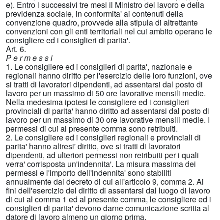
e). Entro i successivi tre mesi il Ministro del lavoro e della
previdenza sociale, in conformita' ai contenuti della
convenzione quadro, provvede alla stipula di altrettante
convenzioni con gli enti territoriali nel cui ambito operano le
consigliere ed i consiglieri di parita'.
Art. 6.
P e r m e s s i
1. Le consigliere ed i consiglieri di parita', nazionale e
regionali hanno diritto per l'esercizio delle loro funzioni, ove
si tratti di lavoratori dipendenti, ad assentarsi dal posto di
lavoro per un massimo di 50 ore lavorative mensili medie.
Nella medesima ipotesi le consigliere ed i consiglieri
provinciali di parita' hanno diritto ad assentarsi dal posto di
lavoro per un massimo di 30 ore lavorative mensili medie. I
permessi di cui al presente comma sono retribuiti.
2. Le consigliere ed i consiglieri regionali e provinciali di
parita' hanno altresi' diritto, ove si tratti di lavoratori
dipendenti, ad ulteriori permessi non retribuiti per i quali
verra' corrisposta un'indennita'. La misura massima dei
permessi e l'importo dell'indennita' sono stabiliti
annualmente dal decreto di cui all'articolo 9, comma 2. Ai
fini dell'esercizio del diritto di assentarsi dal luogo di lavoro
di cui al comma 1 ed al presente comma, le consigliere ed i
consiglieri di parita' devono darne comunicazione scritta al
datore di lavoro almeno un giorno prima.