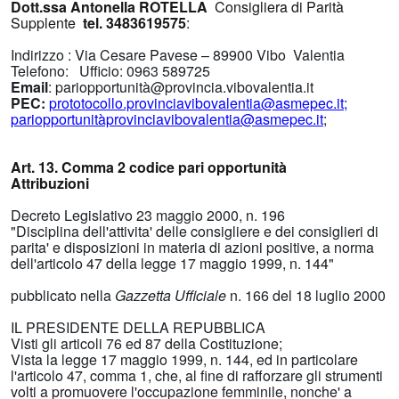
Dott.ssa Antonella ROTELLA
Consigliera di Parità
Supplente
tel. 3483619575
:
Indirizzo : Via Cesare Pavese – 89900 Vibo Valentia
Telefono: Ufficio: 0963 589725
Email
: pariopportunità@provincia.vibovalentia.it
PEC:
prototocollo.provinciavibovalentia@asmepec.it
;
pariopportunitàprovinciavibovalentia@asmepec.it
;
Art. 13. Comma 2 codice pari opportunità
Attribuzioni
Decreto Legislativo 23 maggio 2000, n. 196
"Disciplina dell'attivita' delle consigliere e dei consiglieri di
parita' e disposizioni in materia di azioni positive, a norma
dell'articolo 47 della legge 17 maggio 1999, n. 144"
pubblicato nella
Gazzetta Ufficiale
n. 166 del 18 luglio 2000
IL PRESIDENTE DELLA REPUBBLICA
Visti gli articoli 76 ed 87 della Costituzione;
Vista la legge 17 maggio 1999, n. 144, ed in particolare
l'articolo 47, comma 1, che, al fine di rafforzare gli strumenti
volti a promuovere l'occupazione femminile, nonche' a