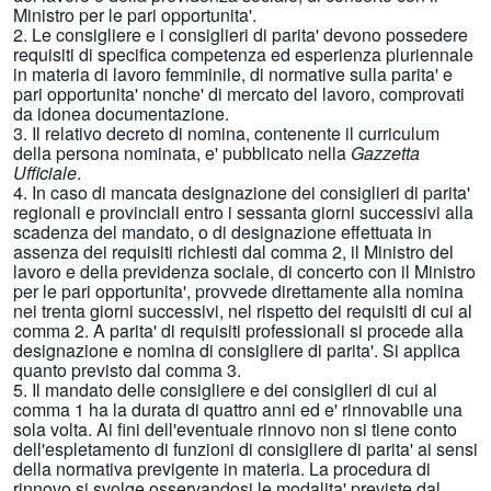
Ministro per le pari opportunita'.
2. Le consigliere e i consiglieri di parita' devono possedere
requisiti di specifica competenza ed esperienza pluriennale
in materia di lavoro femminile, di normative sulla parita' e
pari opportunita' nonche' di mercato del lavoro, comprovati
da idonea documentazione.
3. Il relativo decreto di nomina, contenente il curriculum
della persona nominata, e' pubblicato nella
Gazzetta
Ufficiale
.
4. In caso di mancata designazione dei consiglieri di parita'
regionali e provinciali entro i sessanta giorni successivi alla
scadenza del mandato, o di designazione effettuata in
assenza dei requisiti richiesti dal comma 2, il Ministro del
lavoro e della previdenza sociale, di concerto con il Ministro
per le pari opportunita', provvede direttamente alla nomina
nei trenta giorni successivi, nel rispetto dei requisiti di cui al
comma 2. A parita' di requisiti professionali si procede alla
designazione e nomina di consigliere di parita'. Si applica
quanto previsto dal comma 3.
5. Il mandato delle consigliere e dei consiglieri di cui al
comma 1 ha la durata di quattro anni ed e' rinnovabile una
sola volta. Ai fini dell'eventuale rinnovo non si tiene conto
dell'espletamento di funzioni di consigliere di parita' ai sensi
della normativa previgente in materia. La procedura di
rinnovo si svolge osservandosi le modalita' previste dal