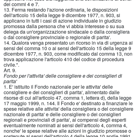
dei commi 4 e 7.
13. Ferma restando l'azione ordinaria, le disposizioni
dell'articolo 15 della legge 9 dicembre 1977, n. 903, si
applicano in tutti i casi di azione individuale in giudizio
promossa dalla persona che vi abbia interesse o su sua
delega da un'organizzazione sindacale o dalla consigliera
o dal consigliere provinciale o regionale di parita'.
14. Qualora venga presentato un ricorso in via di urgenza ai
sensi del comma 10 o ai sensi dell'articolo 15 della legge 9
dicembre 1977, n. 903, come modificato dal comma 13, non
trova applicazione l'articolo 410 del codice di procedura
civile.".
Art. 9.
Fondo per l'attivita' delle consigliere e dei consiglieri di
parita'
1. E' istituito il Fondo nazionale per le attivita' delle
consigliere e dei consiglieri di parita', alimentato dalle
risorse di cui all'articolo 47, comma 1, lettera d), della legge
17 maggio 1999, n. 144. Il Fondo e' destinato a finanziare le
spese relative alle attivita' della consigliera o del consigliere
nazionale di parita' e delle consigliere o dei consiglieri
regionali e provinciali di parita', ai compensi degli esperti
eventualmente nominati ai sensi dell'articolo 4, comma 4,
nonche' le spese relative alle azioni in giudizio promosse o
sostenute ai sensi dell'articolo 4 della legge 10 aprile 1991,