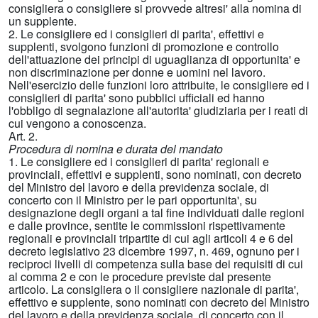
consigliera o consigliere si provvede altresi' alla nomina di
un supplente.
2. Le consigliere ed i consiglieri di parita', effettivi e
supplenti, svolgono funzioni di promozione e controllo
dell'attuazione dei principi di uguaglianza di opportunita' e
non discriminazione per donne e uomini nel lavoro.
Nell'esercizio delle funzioni loro attribuite, le consigliere ed i
consiglieri di parita' sono pubblici ufficiali ed hanno
l'obbligo di segnalazione all'autorita' giudiziaria per i reati di
cui vengono a conoscenza.
Art. 2.
Procedura di nomina e durata del mandato
1. Le consigliere ed i consiglieri di parita' regionali e
provinciali, effettivi e supplenti, sono nominati, con decreto
del Ministro del lavoro e della previdenza sociale, di
concerto con il Ministro per le pari opportunita', su
designazione degli organi a tal fine individuati dalle regioni
e dalle province, sentite le commissioni rispettivamente
regionali e provinciali tripartite di cui agli articoli 4 e 6 del
decreto legislativo 23 dicembre 1997, n. 469, ognuno per i
reciproci livelli di competenza sulla base dei requisiti di cui
al comma 2 e con le procedure previste dal presente
articolo. La consigliera o il consigliere nazionale di parita',
effettivo e supplente, sono nominati con decreto del Ministro
del lavoro e della previdenza sociale, di concerto con il