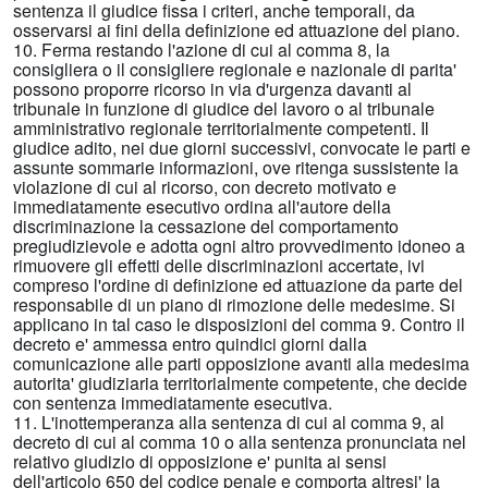
sentenza il giudice fissa i criteri, anche temporali, da
osservarsi ai fini della definizione ed attuazione del piano.
10. Ferma restando l'azione di cui al comma 8, la
consigliera o il consigliere regionale e nazionale di parita'
possono proporre ricorso in via d'urgenza davanti al
tribunale in funzione di giudice del lavoro o al tribunale
amministrativo regionale territorialmente competenti. Il
giudice adito, nei due giorni successivi, convocate le parti e
assunte sommarie informazioni, ove ritenga sussistente la
violazione di cui al ricorso, con decreto motivato e
immediatamente esecutivo ordina all'autore della
discriminazione la cessazione del comportamento
pregiudizievole e adotta ogni altro provvedimento idoneo a
rimuovere gli effetti delle discriminazioni accertate, ivi
compreso l'ordine di definizione ed attuazione da parte del
responsabile di un piano di rimozione delle medesime. Si
applicano in tal caso le disposizioni del comma 9. Contro il
decreto e' ammessa entro quindici giorni dalla
comunicazione alle parti opposizione avanti alla medesima
autorita' giudiziaria territorialmente competente, che decide
con sentenza immediatamente esecutiva.
11. L'inottemperanza alla sentenza di cui al comma 9, al
decreto di cui al comma 10 o alla sentenza pronunciata nel
relativo giudizio di opposizione e' punita ai sensi
dell'articolo 650 del codice penale e comporta altresi' la