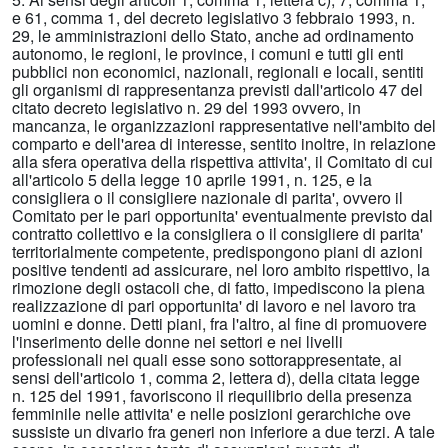
e 61, comma 1, del decreto legislativo 3 febbraio 1993, n.
29, le amministrazioni dello Stato, anche ad ordinamento
autonomo, le regioni, le province, i comuni e tutti gli enti
pubblici non economici, nazionali, regionali e locali, sentiti
gli organismi di rappresentanza previsti dall'articolo 47 del
citato decreto legislativo n. 29 del 1993 ovvero, in
mancanza, le organizzazioni rappresentative nell'ambito del
comparto e dell'area di interesse, sentito inoltre, in relazione
alla sfera operativa della rispettiva attivita', il Comitato di cui
all'articolo 5 della legge 10 aprile 1991, n. 125, e la
consigliera o il consigliere nazionale di parita', ovvero il
Comitato per le pari opportunita' eventualmente previsto dal
contratto collettivo e la consigliera o il consigliere di parita'
territorialmente competente, predispongono piani di azioni
positive tendenti ad assicurare, nel loro ambito rispettivo, la
rimozione degli ostacoli che, di fatto, impediscono la piena
realizzazione di pari opportunita' di lavoro e nel lavoro tra
uomini e donne. Detti piani, fra l'altro, al fine di promuovere
l'inserimento delle donne nei settori e nei livelli
professionali nei quali esse sono sottorappresentate, ai
sensi dell'articolo 1, comma 2, lettera d), della citata legge
n. 125 del 1991, favoriscono il riequilibrio della presenza
femminile nelle attivita' e nelle posizioni gerarchiche ove
sussiste un divario fra generi non inferiore a due terzi. A tale