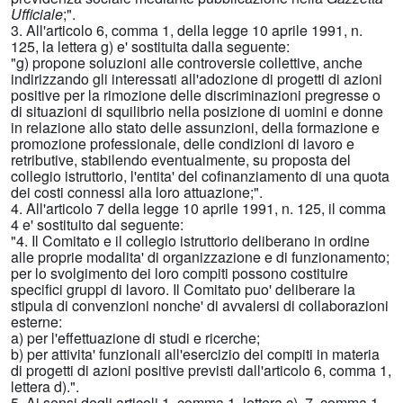
Ufficiale
;".
3. All'articolo 6, comma 1, della legge 10 aprile 1991, n.
125, la lettera g) e' sostituita dalla seguente:
"g) propone soluzioni alle controversie collettive, anche
indirizzando gli interessati all'adozione di progetti di azioni
positive per la rimozione delle discriminazioni pregresse o
di situazioni di squilibrio nella posizione di uomini e donne
in relazione allo stato delle assunzioni, della formazione e
promozione professionale, delle condizioni di lavoro e
retributive, stabilendo eventualmente, su proposta del
collegio istruttorio, l'entita' del cofinanziamento di una quota
dei costi connessi alla loro attuazione;".
4. All'articolo 7 della legge 10 aprile 1991, n. 125, il comma
4 e' sostituito dal seguente:
"4. Il Comitato e il collegio istruttorio deliberano in ordine
alle proprie modalita' di organizzazione e di funzionamento;
per lo svolgimento dei loro compiti possono costituire
specifici gruppi di lavoro. Il Comitato puo' deliberare la
stipula di convenzioni nonche' di avvalersi di collaborazioni
esterne:
a) per l'effettuazione di studi e ricerche;
b) per attivita' funzionali all'esercizio dei compiti in materia
di progetti di azioni positive previsti dall'articolo 6, comma 1,
lettera d).".
5. Ai sensi degli articoli 1, comma 1, lettera c), 7, comma 1,