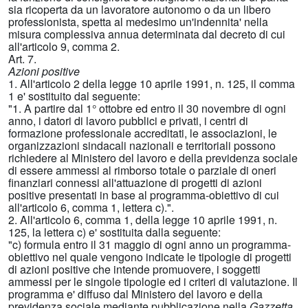
sia ricoperta da un lavoratore autonomo o da un libero
professionista, spetta al medesimo un'indennita' nella
misura complessiva annua determinata dal decreto di cui
all'articolo 9, comma 2.
Art. 7.
Azioni positive
1. All'articolo 2 della legge 10 aprile 1991, n. 125, il comma
1 e' sostituito dal seguente:
"1. A partire dal 1° ottobre ed entro il 30 novembre di ogni
anno, i datori di lavoro pubblici e privati, i centri di
formazione professionale accreditati, le associazioni, le
organizzazioni sindacali nazionali e territoriali possono
richiedere al Ministero del lavoro e della previdenza sociale
di essere ammessi al rimborso totale o parziale di oneri
finanziari connessi all'attuazione di progetti di azioni
positive presentati in base al programma-obiettivo di cui
all'articolo 6, comma 1, lettera c).".
2. All'articolo 6, comma 1, della legge 10 aprile 1991, n.
125, la lettera c) e' sostituita dalla seguente:
"c) formula entro il 31 maggio di ogni anno un programma-
obiettivo nel quale vengono indicate le tipologie di progetti
di azioni positive che intende promuovere, i soggetti
ammessi per le singole tipologie ed i criteri di valutazione. Il
programma e' diffuso dal Ministero del lavoro e della
previdenza sociale mediante pubblicazione nella
Gazzetta