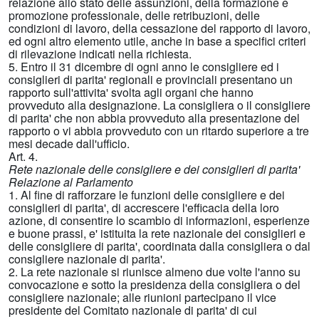
relazione allo stato delle assunzioni, della formazione e
promozione professionale, delle retribuzioni, delle
condizioni di lavoro, della cessazione del rapporto di lavoro,
ed ogni altro elemento utile, anche in base a specifici criteri
di rilevazione indicati nella richiesta.
5. Entro il 31 dicembre di ogni anno le consigliere ed i
consiglieri di parita' regionali e provinciali presentano un
rapporto sull'attivita' svolta agli organi che hanno
provveduto alla designazione. La consigliera o il consigliere
di parita' che non abbia provveduto alla presentazione del
rapporto o vi abbia provveduto con un ritardo superiore a tre
mesi decade dall'ufficio.
Art. 4.
Rete nazionale delle consigliere e dei consiglieri di parita'
Relazione al Parlamento
1. Al fine di rafforzare le funzioni delle consigliere e dei
consiglieri di parita', di accrescere l'efficacia della loro
azione, di consentire lo scambio di informazioni, esperienze
e buone prassi, e' istituita la rete nazionale dei consiglieri e
delle consigliere di parita', coordinata dalla consigliera o dal
consigliere nazionale di parita'.
2. La rete nazionale si riunisce almeno due volte l'anno su
convocazione e sotto la presidenza della consigliera o del
consigliere nazionale; alle riunioni partecipano il vice
presidente del Comitato nazionale di parita' di cui