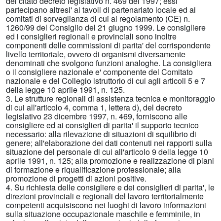
del citato decreto legislativo n. 469 del 1997; essi
partecipano altresi' ai tavoli di partenariato locale ed ai
comitati di sorveglianza di cui al regolamento (CE) n.
1260/99 del Consiglio del 21 giugno 1999. Le consigliere
ed i consiglieri regionali e provinciali sono inoltre
componenti delle commissioni di parita' del corrispondente
livello territoriale, ovvero di organismi diversamente
denominati che svolgono funzioni analoghe. La consigliera
o il consigliere nazionale e' componente del Comitato
nazionale e del Collegio istruttorio di cui agli articoli 5 e 7
della legge 10 aprile 1991, n. 125.
3. Le strutture regionali di assistenza tecnica e monitoraggio
di cui all'articolo 4, comma 1, lettera d), del decreto
legislativo 23 dicembre 1997, n. 469, forniscono alle
consigliere ed ai consiglieri di parita' il supporto tecnico
necessario: alla rilevazione di situazioni di squilibrio di
genere; all'elaborazione dei dati contenuti nei rapporti sulla
situazione del personale di cui all'articolo 9 della legge 10
aprile 1991, n. 125; alla promozione e realizzazione di piani
di formazione e riqualificazione professionale; alla
promozione di progetti di azioni positive.
4. Su richiesta delle consigliere e dei consiglieri di parita', le
direzioni provinciali e regionali del lavoro territorialmente
competenti acquisiscono nei luoghi di lavoro informazioni
sulla situazione occupazionale maschile e femminile, in