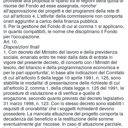
provvede alla proposta di riparto tra le regioni della quota di
risorse del Fondo ad esse assegnata, nonche'
all'approvazione dei progetti e dei programmi della rete di
cui all'articolo 4. L'attivita' della commissione non comporta
oneri aggiuntivi a carico della finanza pubblica.
5. Per la gestione del Fondo di cui al comma 1 si applicano,
in quanto compatibili, le norme che disciplinano il Fondo
per l'occupazione.
Art. 10.
Disposizioni finali
1. Con decreto del Ministro del lavoro e della previdenza
sociale, emanato entro tre mesi dalla data di entrata in
vigore del presente decreto, di concerto con i Ministri del
tesoro, del bilancio e della programmazione economica e
per le pari opportunita', in base alle indicazioni del Comitato
di cui all'articolo 5 della legge 10 aprile 1991, n. 125, sono
stabilite le modalita' di presentazione delle richieste di cui
all'articolo 2, comma 1, della citata legge n. 125 del 1991, le
procedure di valutazione e di verifica e quelle di
erogazione, secondo quanto previsto dal decreto legislativo
31 marzo 1998, n. 123. Con lo stesso decreto sono stabiliti i
requisiti di onorabilita' che i soggetti richiedenti devono
possedere. La mancata attuazione del progetto comporta la
decadenza dal beneficio e la restituzione delle somme
eventualmente gia' riscosse. In caso di attuazione parziale,