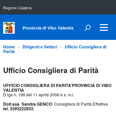
Regione Calabria
Provincia di Vibo Valentia
Home
Dirigenti e Settori
Ufficio Consigliera di
Parità
Ufficio Consigliera di Parità
UFFICIO CONSIGLIERA
DI PARITA’PROVINCIA DI VIBO
VALENTIA
D.lgs n. 198 del 11 aprile 2006 e s. m.i.
Dott.ssa Sandra GENCO
Consigliera di Parità Effettiva
tel. 3393222833
;