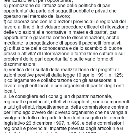
e) promozione dell'attuazione delle politiche di pari
opportunita' da parte dei soggetti pubblici e privati che
operano nel mercato del lavoro;
f) collaborazione con le direzioni provinciali e regionali del
lavoro al fine di individuare procedure efficaci di rilevazione
delle violazioni alla normativa in materia di parita', pari
opportunita' e garanzia contro le discriminazioni, anche
mediante la progettazione di appositi pacchetti formativi;
g) diffusione della conoscenza e dello scambio di buone
prassi e attivita' di informazione e formazione culturale sui
problemi delle pari opportunita' e sulle varie forme di
discriminazioni;
h) verifica dei risultati della realizzazione dei progetti di
azioni positive previsti dalla legge 10 aprile 1991, n. 125;
i) collegamento e collaborazione con gli assessorati al
lavoro degli enti locali e con organismi di parita' degli enti
locali.
2. Le consigliere ed i consiglieri di parita' nazionale,
regionali e provinciali, effettivi e supplenti, sono componenti
a tutti gli effetti, rispettivamente, della commissione centrale
per l'impiego ovvero del diverso organismo che ne venga a
svolgere in tutto o in parte le funzioni a seguito del decreto
legislativo 23 dicembre 1997, n. 469, e delle commissioni
regionali e provinciali tripartite prevista dagli articoli 4 e 6