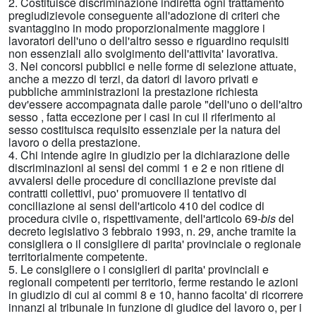
2. Costituisce discriminazione indiretta ogni trattamento
pregiudizievole conseguente all'adozione di criteri che
svantaggino in modo proporzionalmente maggiore i
lavoratori dell'uno o dell'altro sesso e riguardino requisiti
non essenziali allo svolgimento dell'attivita' lavorativa.
3. Nei concorsi pubblici e nelle forme di selezione attuate,
anche a mezzo di terzi, da datori di lavoro privati e
pubbliche amministrazioni la prestazione richiesta
dev'essere accompagnata dalle parole "dell'uno o dell'altro
sesso , fatta eccezione per i casi in cui il riferimento al
sesso costituisca requisito essenziale per la natura del
lavoro o della prestazione.
4. Chi intende agire in giudizio per la dichiarazione delle
discriminazioni ai sensi dei commi 1 e 2 e non ritiene di
avvalersi delle procedure di conciliazione previste dai
contratti collettivi, puo' promuovere il tentativo di
conciliazione ai sensi dell'articolo 410 del codice di
procedura civile o, rispettivamente, dell'articolo 69-
bis
del
decreto legislativo 3 febbraio 1993, n. 29, anche tramite la
consigliera o il consigliere di parita' provinciale o regionale
territorialmente competente.
5. Le consigliere o i consiglieri di parita' provinciali e
regionali competenti per territorio, ferme restando le azioni
in giudizio di cui ai commi 8 e 10, hanno facolta' di ricorrere
innanzi al tribunale in funzione di giudice del lavoro o, per i