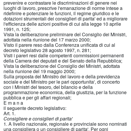
prevenire e contrastare le discriminazioni di genere nei
luoghi di lavoro, prescrive l'emanazione di norme intese a
ridefinire e potenziare le funzioni, il regime giuridico e le
dotazioni strumentali dei consiglieri di parita' ed a migliorare
l'efficienza delle azioni positive di cui alla legge 10 aprile
1991, n. 125;
Vista la deliberazione preliminare del Consiglio dei Ministri,
adottata nella riunione del 17 marzo 2000;
Visto il parere reso dalla Conferenza unificata di cui al
decreto legislativo 28 agosto 1997, n. 281;
Visti i pareri resi dalle competenti commissioni permanenti
della Camera dei deputati e del Senato della Repubblica;
Vista la deliberazione del Consiglio dei Ministri, adottata
nella riunione del 19 maggio 2000;
Sulla proposta del Ministro del lavoro e della previdenza
sociale e del Ministro per le pari opportunita', di concerto
con i Ministri del tesoro, del bilancio e della
programmazione economica, della giustizia, per la funzione
pubblica e per gli affari regionali;
E m a n a
il seguente decreto legislativo:
Art. 1.
Consigliere e consiglieri di parita'
1. A livello nazionale, regionale e provinciale sono nominati
una consigliera o un consigliere di parita'. Per ogni