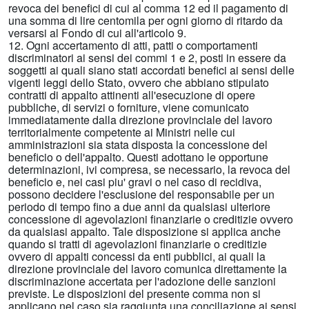
revoca dei benefici di cui al comma 12 ed il pagamento di
una somma di lire centomila per ogni giorno di ritardo da
versarsi al Fondo di cui all'articolo 9.
12. Ogni accertamento di atti, patti o comportamenti
discriminatori ai sensi dei commi 1 e 2, posti in essere da
soggetti ai quali siano stati accordati benefici ai sensi delle
vigenti leggi dello Stato, ovvero che abbiano stipulato
contratti di appalto attinenti all'esecuzione di opere
pubbliche, di servizi o forniture, viene comunicato
immediatamente dalla direzione provinciale del lavoro
territorialmente competente ai Ministri nelle cui
amministrazioni sia stata disposta la concessione del
beneficio o dell'appalto. Questi adottano le opportune
determinazioni, ivi compresa, se necessario, la revoca del
beneficio e, nei casi piu' gravi o nel caso di recidiva,
possono decidere l'esclusione del responsabile per un
periodo di tempo fino a due anni da qualsiasi ulteriore
concessione di agevolazioni finanziarie o creditizie ovvero
da qualsiasi appalto. Tale disposizione si applica anche
quando si tratti di agevolazioni finanziarie o creditizie
ovvero di appalti concessi da enti pubblici, ai quali la
direzione provinciale del lavoro comunica direttamente la
discriminazione accertata per l'adozione delle sanzioni
previste. Le disposizioni del presente comma non si
applicano nel caso sia raggiunta una conciliazione ai sensi