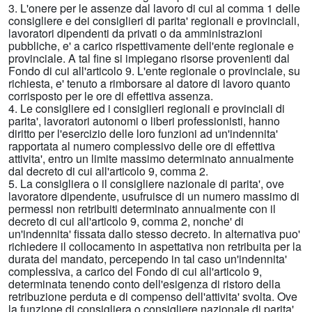
3. L'onere per le assenze dal lavoro di cui al comma 1 delle
consigliere e dei consiglieri di parita' regionali e provinciali,
lavoratori dipendenti da privati o da amministrazioni
pubbliche, e' a carico rispettivamente dell'ente regionale e
provinciale. A tal fine si impiegano risorse provenienti dal
Fondo di cui all'articolo 9. L'ente regionale o provinciale, su
richiesta, e' tenuto a rimborsare al datore di lavoro quanto
corrisposto per le ore di effettiva assenza.
4. Le consigliere ed i consiglieri regionali e provinciali di
parita', lavoratori autonomi o liberi professionisti, hanno
diritto per l'esercizio delle loro funzioni ad un'indennita'
rapportata al numero complessivo delle ore di effettiva
attivita', entro un limite massimo determinato annualmente
dal decreto di cui all'articolo 9, comma 2.
5. La consigliera o il consigliere nazionale di parita', ove
lavoratore dipendente, usufruisce di un numero massimo di
permessi non retribuiti determinato annualmente con il
decreto di cui all'articolo 9, comma 2, nonche' di
un'indennita' fissata dallo stesso decreto. In alternativa puo'
richiedere il collocamento in aspettativa non retribuita per la
durata del mandato, percependo in tal caso un'indennita'
complessiva, a carico del Fondo di cui all'articolo 9,
determinata tenendo conto dell'esigenza di ristoro della
retribuzione perduta e di compenso dell'attivita' svolta. Ove
la funzione di consigliera o consigliere nazionale di parita'