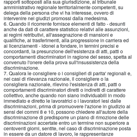
rapporti sottoposti alla sua giurisdizione, al tribunale
amministrativo regionale territorialmente competenti, su
delega della persona che vi ha interesse, ovvero di
intervenire nei giudizi promossi dalla medesima.
6. Quando il ricorrente fornisce elementi di fatto - desunti
anche da dati di carattere statistico relativi alle assunzioni,
ai regimi retributivi, all'assegnazione di mansioni e
qualifiche, ai trasferimenti, alla progressione in carriera ed
ai licenziamenti - idonei a fondare, in termini precisi e
concordanti, la presunzione dell'esistenza di atti, patti o
comportamenti discriminatori in ragione del sesso, spetta al
convenuto l'onere della prova sull'insussistenza della
discriminazione.
7. Qualora le consigliere o i consiglieri di parita' regionali e,
nei casi di rilevanza nazionale, il consigliere o la
consigliera nazionale, rilevino l'esistenza di atti, patti o
comportamenti discriminatori diretti o indiretti di carattere
collettivo, anche quando non siano individuabili in modo
immediato e diretto le lavoratrici o i lavoratori lesi dalle
discriminazioni, prima di promuovere l'azione in giudizio ai
sensi dei commi 8 e 10, possono chiedere all'autore della
discriminazione di predisporre un piano di rimozione delle
discriminazioni accertate entro un termine non superiore a
centoventi giorni, sentite, nel caso di discriminazione posta
in essere da un datore di lavoro, le rappresentanze