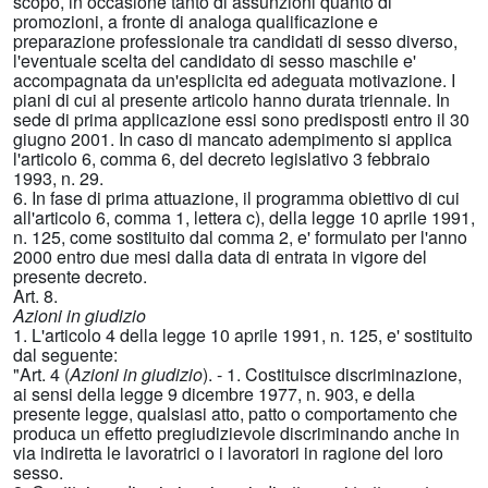
scopo, in occasione tanto di assunzioni quanto di
promozioni, a fronte di analoga qualificazione e
preparazione professionale tra candidati di sesso diverso,
l'eventuale scelta del candidato di sesso maschile e'
accompagnata da un'esplicita ed adeguata motivazione. I
piani di cui al presente articolo hanno durata triennale. In
sede di prima applicazione essi sono predisposti entro il 30
giugno 2001. In caso di mancato adempimento si applica
l'articolo 6, comma 6, del decreto legislativo 3 febbraio
1993, n. 29.
6. In fase di prima attuazione, il programma obiettivo di cui
all'articolo 6, comma 1, lettera c), della legge 10 aprile 1991,
n. 125, come sostituito dal comma 2, e' formulato per l'anno
2000 entro due mesi dalla data di entrata in vigore del
presente decreto.
Art. 8.
Azioni in giudizio
1. L'articolo 4 della legge 10 aprile 1991, n. 125, e' sostituito
dal seguente:
"Art. 4 (
Azioni in giudizio
). - 1. Costituisce discriminazione,
ai sensi della legge 9 dicembre 1977, n. 903, e della
presente legge, qualsiasi atto, patto o comportamento che
produca un effetto pregiudizievole discriminando anche in
via indiretta le lavoratrici o i lavoratori in ragione del loro
sesso.