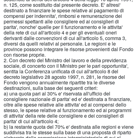
n. 125, come sostituito dal presente decreto. E' altresi'
destinato a finanziare le spese relative al pagamento di
compensi per indennita', rimborsi e remunerazione dei
permessi spettanti alle consigliere ed ai consiglieri di
parita', nonche' quelle per il funzionamento e le attivita'
della rete di cui all'articolo 4 e per gli eventuali oneri
derivanti dalle convenzioni di cui all'articolo 5, comma 3,
diversi da quelli relativi al personale. Le regioni e le
province possono integrare le risorse provenienti dal Fondo
con risorse proprie.
2. Con decreto del Ministro del lavoro e della previdenza
sociale, di concerto con il Ministro per le pari opportunita',
sentita la Conferenza unificata di cui all'articolo 8 del
decreto legislativo 28 agosto 1997, n. 281, le risorse del
Fondo vengono annualmente ripartite tra le diverse
destinazioni, sulla base dei seguenti criteri:
a) una quota pari al 30% e' riservata all'ufficio del
consigliere nazionale di parita' ed e' destinata a finanziare,
oltre alle spese relative alle attivita' ed ai compensi dello
stesso, le spese relative al funzionamento ed ai programmi
di attivita' della rete delle consigliere e dei consiglieri di
parita' di cui all'articolo 4;
b) la restante quota del 70% e' destinata alle regioni e viene
suddivisa tra le stesse sulla base di una proposta di riparto
elaborata dalla commissione interministeriale di cui al