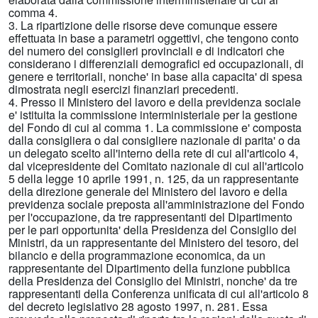
comma 4.
3. La ripartizione delle risorse deve comunque essere
effettuata in base a parametri oggettivi, che tengono conto
del numero dei consiglieri provinciali e di indicatori che
considerano i differenziali demografici ed occupazionali, di
genere e territoriali, nonche' in base alla capacita' di spesa
dimostrata negli esercizi finanziari precedenti.
4. Presso il Ministero del lavoro e della previdenza sociale
e' istituita la commissione interministeriale per la gestione
del Fondo di cui al comma 1. La commissione e' composta
dalla consigliera o dal consigliere nazionale di parita' o da
un delegato scelto all'interno della rete di cui all'articolo 4,
dal vicepresidente del Comitato nazionale di cui all'articolo
5 della legge 10 aprile 1991, n. 125, da un rappresentante
della direzione generale del Ministero del lavoro e della
previdenza sociale preposta all'amministrazione del Fondo
per l'occupazione, da tre rappresentanti del Dipartimento
per le pari opportunita' della Presidenza del Consiglio dei
Ministri, da un rappresentante del Ministero del tesoro, del
bilancio e della programmazione economica, da un
rappresentante del Dipartimento della funzione pubblica
della Presidenza del Consiglio dei Ministri, nonche' da tre
rappresentanti della Conferenza unificata di cui all'articolo 8
del decreto legislativo 28 agosto 1997, n. 281. Essa