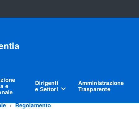
entia
azione
Dirigenti
Amministrazione
a e
e Settori
Trasparente
ionale
ale
Regolamento