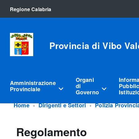
Regione Calabria
Provincia di Vibo Val
Organi
Inform
Amministrazione
di
Pubblic
Provinciale
Governo
Istituz
Home
Dirigenti e Settori
Polizia Provinci
Regolamento