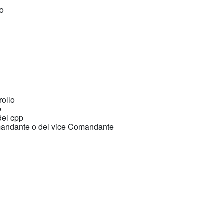
io
rollo
e
del cpp
mandante o del vice Comandante