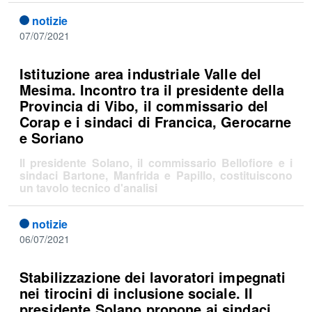
notizie
07/07/2021
Istituzione area industriale Valle del
Mesima. Incontro tra il presidente della
Provincia di Vibo, il commissario del
Corap e i sindaci di Francica, Gerocarne
e Soriano
Il presidente Solano, il commissario Bellofiore e i
sindaci Bartone, Manfrida e Papillo, costituiscono
un tavolo tecnico d'analisi
notizie
06/07/2021
Stabilizzazione dei lavoratori impegnati
nei tirocini di inclusione sociale. Il
presidente Solano propone ai sindaci