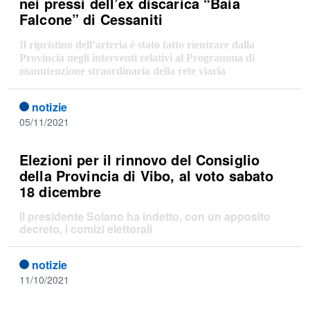
nei pressi dell’ex discarica “Baia
Falcone” di Cessaniti
Il ripristino dell’arteria è stato fatto rientrare dalla
Provincia negli interventi relativi al Programma di
manutenzione straordinaria della rete viaria
notizie
05/11/2021
Elezioni per il rinnovo del Consiglio
della Provincia di Vibo, al voto sabato
18 dicembre
Il presidente Solano ha indetto, con un apposito
decreto, i comizi elettorali
notizie
11/10/2021