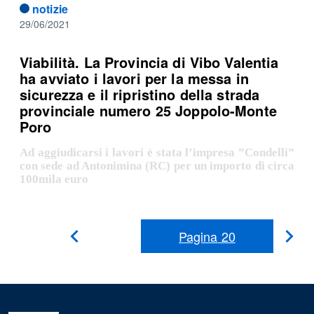
notizie
29/06/2021
Viabilità. La Provincia di Vibo Valentia
ha avviato i lavori per la messa in
sicurezza e il ripristino della strada
provinciale numero 25 Joppolo-Monte
Poro
Ad aggiudicarsi i lavori è stata l’impresa ”Condelli”
con sede ad Antonimina (RC) per un importo di circa
100mila euro
Pagina
20
Pag
Pagina
Precedente
suc