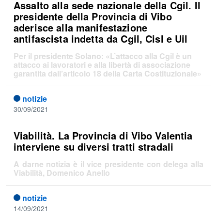
Assalto alla sede nazionale della Cgil. Il
presidente della Provincia di Vibo
aderisce alla manifestazione
antifascista indetta da Cgil, Cisl e Uil
Per il presidente Solano: «L’attacco alla Cgil è un
attacco ai lavoratori e alla libertà di associazione
garantita dall’articolo 18 della Carta Costituzionale»
notizie
30/09/2021
Viabilità. La Provincia di Vibo Valentia
interviene su diversi tratti stradali
A darne notizia è il vice presidente con delega alla
Viabilità, Domenico Anello
notizie
14/09/2021