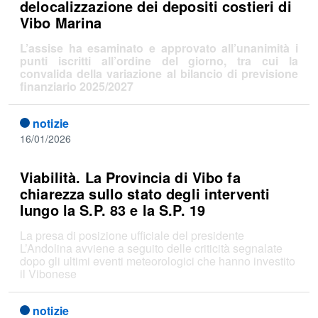
delocalizzazione dei depositi costieri di
Vibo Marina
L’assise ha esaminato e approvato all’unanimità i
punti iscritti all’ordine del giorno, tra cui la
convalida della variazione al bilancio di previsione
finanziario 2025/2027
notizie
16/01/2026
Viabilità. La Provincia di Vibo fa
chiarezza sullo stato degli interventi
lungo la S.P. 83 e la S.P. 19
La presa di posizione ufficiale del presidente
L’Andolina avviene a seguito delle criticità segnalate
dopo gli ultimi eventi meteorologici che hanno investito
il Vibonese
notizie