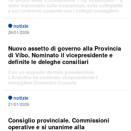
«Il lavoro della Commissione - ha evidenziato - è
stato improntato sulla trasparenza, sulla collegialità
e sul confronto costante con i colleghi consiglieri»
notizie
26/01/2026
Nuovo assetto di governo alla Provincia
di Vibo. Nominato il vicepresidente e
definite le deleghe consiliari
Con un apposito decreto presidenziale
,
L’Andolina ha nominato vicepresidente il
consigliere Domenico Console
notizie
21/01/2026
Consiglio provinciale. Commissioni
operative e sì unanime alla