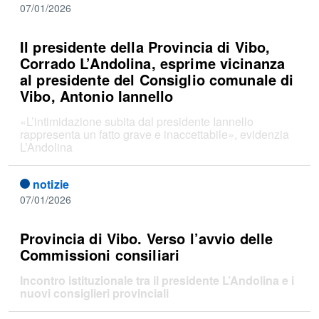
07/01/2026
Il presidente della Provincia di Vibo,
Corrado L’Andolina, esprime vicinanza
al presidente del Consiglio comunale di
Vibo, Antonio Iannello
«L’intimidazione subita dal presidente Iannello
rappresenta un fatto grave e inaccettabile», evidenzia
L’Andolina
notizie
07/01/2026
Provincia di Vibo. Verso l’avvio delle
Commissioni consiliari
I
ncontro
istituzionale
tra il presidente L’Andolina e i
nuovi consiglieri provinciali