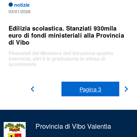
notizie
03/01/2026
Edilizia scolastica. Stanziati 930mila
euro di fondi ministeriali alla Provincia
di Vibo
Finanziati dal Ministero dell’Istruzione quattro
interventi, altri 6 in graduatoria in attesa di
scorrimento
Pagina
3
Pag
Pagina
Precedente
suc
Provincia di Vibo Valentia