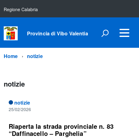
Regione Calabria
Provincia di Vibo Valentia
Home
notizie
notizie
notizie
25/02/2026
Riaperta la strada provinciale n. 83
“Daffinacello – Parghelia”