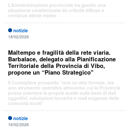
L’Amministrazione provinciale ha gestito una
situazione caratterizzata da criticità diffuse e
continue allerte meteo
notizie
18/02/2026
Maltempo e fragilità della rete viaria.
Barbalace, delegato alla Pianificazione
Territoriale della Provincia di Vibo,
propone un “Piano Strategico"
Il Consigliere prospetta “non un atto formale, ma
uno strumento operativo attraverso cui la Provincia
possa orientare le proprie scelte sulla base di dati
oggettivi, valutazioni tecniche e reali esigenze delle
comunità locali”
notizie
16/02/2026