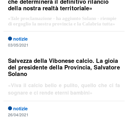
che determinerà il definitivo rilancio
della nostra realtà territoriale»
«Tale proclamazione - ha aggiunto Solano - riempie
di orgoglio la nostra provincia e la Calabria tutta»
notizie
03/05/2021
Salvezza della Vibonese calcio. La gioia
del presidente della Provincia, Salvatore
Solano
«Viva il calcio bello e pulito, quello che ci fa
sognare e ci rende eterni bambini»
notizie
26/04/2021