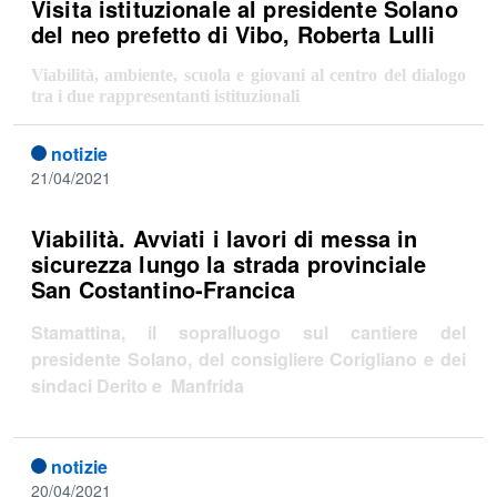
Visita istituzionale al presidente Solano
del neo prefetto di Vibo, Roberta Lulli
Viabilità, ambiente, scuola e giovani al centro del dialogo
tra i due rappresentanti istituzionali
notizie
21/04/2021
Viabilità. Avviati i lavori di messa in
sicurezza lungo la strada provinciale
San Costantino-Francica
Stamattina, il sopralluogo sul cantiere del
presidente Solano, del consigliere Corigliano e dei
sindaci Derito e Manfrida
notizie
20/04/2021