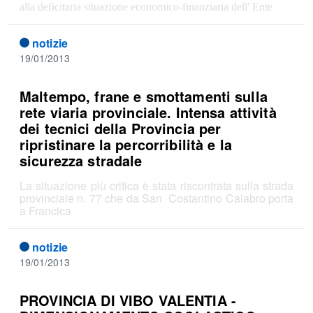
alla deficitaria situazione economico-finanziaria dell' Ente
notizie
19/01/2013
Maltempo, frane e smottamenti sulla
rete viaria provinciale. Intensa attività
dei tecnici della Provincia per
ripristinare la percorribilità e la
sicurezza stradale
La situazione più critica è stata riscontrata sulla strada
provinciale n. 77 che da San Costantino Calabro porta
a Francica
notizie
19/01/2013
PROVINCIA DI VIBO VALENTIA -