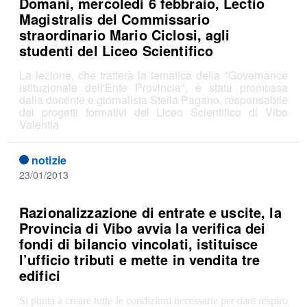
Domani, mercoledì 6 febbraio, Lectio
Magistralis del Commissario
straordinario Mario Ciclosi, agli
studenti del Liceo Scientifico
La lezione, che tratterà la tematica della "Governance
istituzionale dell'Ente Provincia", è stata promossa
dalla docente e giornalista Stella Pagano, responsabile
dei progetti formativi del Liceo Scientifico di Vibo
Valentia
notizie
23/01/2013
Razionalizzazione di entrate e uscite, la
Provincia di Vibo avvia la verifica dei
fondi di bilancio vincolati, istituisce
l’ufficio tributi e mette in vendita tre
edifici
Si punta a creare tutte le condizioni necessarie per dare respiro