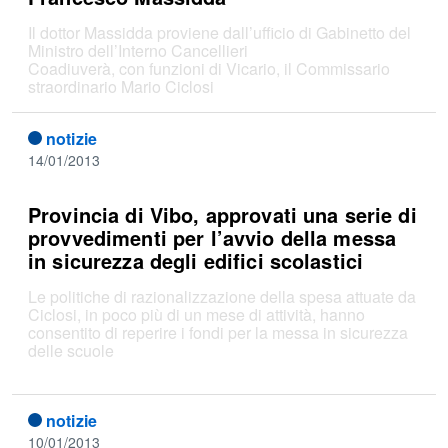
Il dottor Massidda proviene dall’ufficio di Gabinetto del
Ministro dell’Interno Cancellieri
Coadiuverà, con funzioni di Vicario, il Commissario
straordinario Mario Ciclosi
notizie
14/01/2013
Provincia di Vibo, approvati una serie di
provvedimenti per l’avvio della messa
in sicurezza degli edifici scolastici
Le politiche di razionalizzazione della spesa attuate da
Ciclosi, in poco più di un mese di attività, hanno
consentito di reperire i fondi per la messa in sicurezza
delle scuole
notizie
10/01/2013