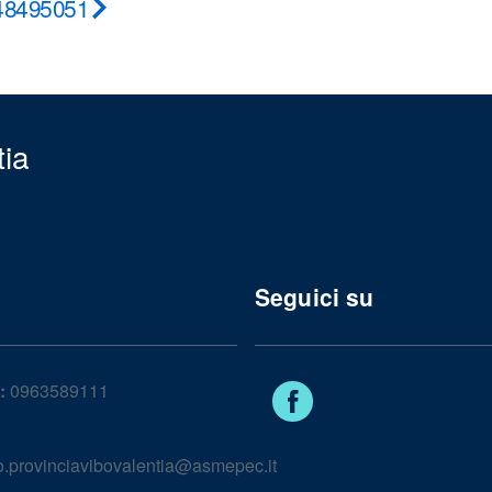
48
49
50
51
Pagina
successiva
tia
Seguici su
:
0963589111
Facebook
lo.provinciavibovalentia@asmepec.it