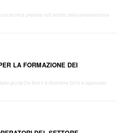
stenza tecnica prevista nell’ambito della presentazione
 PER LA FORMAZIONE DEI
o dalla giunta De Nisi il 9 dicembre 2010 e approvato
 OPERATORI DEL SETTORE