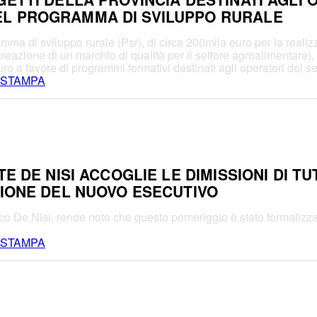
EL PROGRAMMA DI SVILUPPO RURALE
a di sviluppo rurale (Psr), di circa 200mila euro per la realizza
e (creazione di un marchio di qualità per il settore agroalimentare
o a favore di programmi formativi destinati agli operatori dei sett
 STAMPA
E DE NISI ACCOGLIE LE DIMISSIONI DI TU
ZIONE DEL NUOVO ESECUTIVO
sco De Nisi, rende noto che questo pomeriggio è stato formalizz
 STAMPA