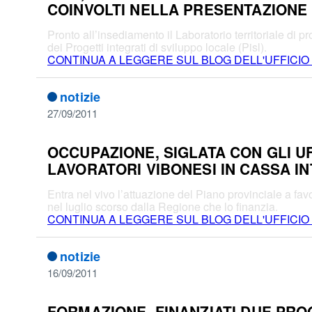
COINVOLTI NELLA PRESENTAZIONE 
Pronto all’insediamento il Laboratorio territoriale di p
dei Progetti integrati di sviluppo locale (Pisl).
CONTINUA A LEGGERE SUL BLOG DELL'UFFICIO
notizie
27/09/2011
OCCUPAZIONE, SIGLATA CON GLI UF
LAVORATORI VIBONESI IN CASSA I
Entra nel vivo l’attuazione del Piano provinciale a fav
nel luglio scorso dalla Regione che lo finanzia.
CONTINUA A LEGGERE SUL BLOG DELL'UFFICIO
notizie
16/09/2011
FORMAZIONE, FINANZIATI DUE PRO