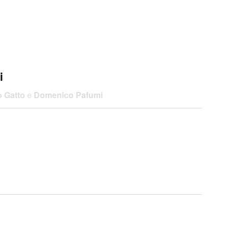
i
o Gatto
e
Domenico Pafumi