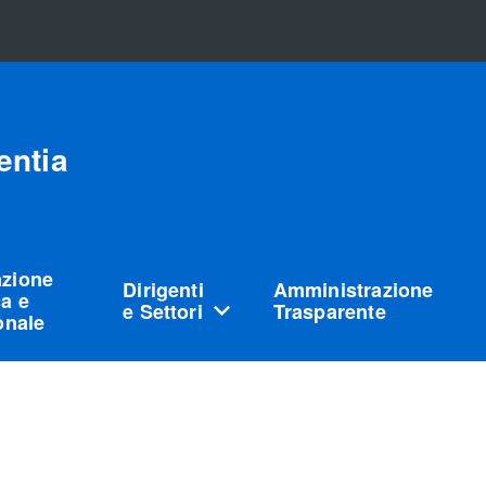
entia
azione
Dirigenti
Amministrazione
a e
e Settori
Trasparente
ionale