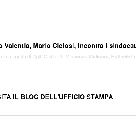
 Valentia, Mario Ciclosi, incontra i sindacat
 di categoria di Cgil, Cisl e Uil,
Vincenzo Molinaro
,
Raffaele L
ITA IL BLOG DELL'UFFICIO STAMPA