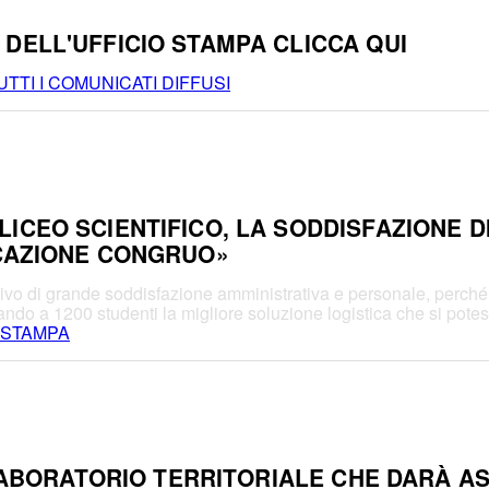
DELL'UFFICIO STAMPA CLICCA QUI
TTI I COMUNICATI DIFFUSI
ICEO SCIENTIFICO, LA SODDISFAZIONE DI
OCAZIONE CONGRUO»
ivo di grande soddisfazione amministrativa e personale, perché s
ando a 1200 studenti la migliore soluzione logistica che si pote
 STAMPA
 LABORATORIO TERRITORIALE CHE DARÀ A