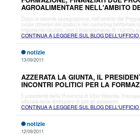
AGROALIMENTARE NELL'AMBITO D
Dopo la recente assegnazione, nell’ambito del Programm
rurale (itinerari del gusto) e del marketing territorial
importante risultato, con il finanziamento di 162mila eur
CONTINUA A LEGGERE SUL BLOG DELL'UFFICIO
notizie
13/09/2011
AZZERATA LA GIUNTA, IL PRESIDENT
INCONTRI POLITICI PER LA FORMA
Il presidente della Provincia di Vibo Valentia, France
ufficiale delle dimissioni di tutti gli assessori.
CONTINUA A LEGGERE SUL BLOG DELL'UFFICIO
notizie
12/09/2011