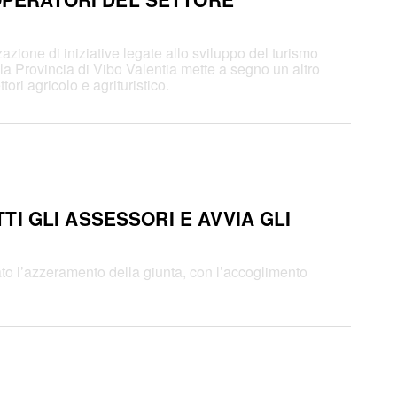
zione di iniziative legate allo sviluppo del turismo
), la Provincia di Vibo Valentia mette a segno un altro
ori agricolo e agrituristico.
TTI GLI ASSESSORI E AVVIA GLI
ato l’azzeramento della giunta, con l’accoglimento