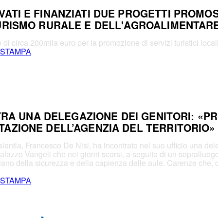
ATI E FINANZIATI DUE PROGETTI PROMOSS
TURISMO RURALE E DELL'AGROALIMENTAR
 circa 200mila euro per la promozione di servizi turistici locali e
 STAMPA
NTRA UNA DELEGAZIONE DEI GENITORI: «P
AZIONE DELL’AGENZIA DEL TERRITORIO»
lentia, Francesco De Nisi, ha incontrato nel suo ufficio una del
 palazzo Vangeli che nei giorni scorsi, a seguito di un sopralluogo 
piano della sicurezza e della capienza delle aule. Carenze ch
 STAMPA