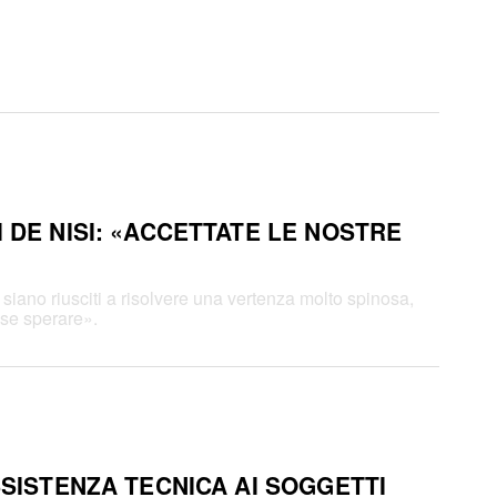
 DE NISI: «ACCETTATE LE NOSTRE
iano riusciti a risolvere una vertenza molto spinosa,
sse sperare».
SSISTENZA TECNICA AI SOGGETTI