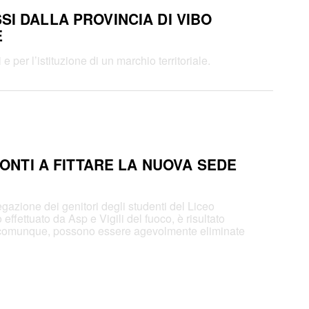
I DALLA PROVINCIA DI VIBO
E
 per l’istituzione di un marchio territoriale.
RONTI A FITTARE LA NUOVA SEDE
egazione dei genitori degli studenti del Liceo
effettuato da Asp e Vigili del fuoco, è risultato
e, comunque, possono essere agevolmente eliminate