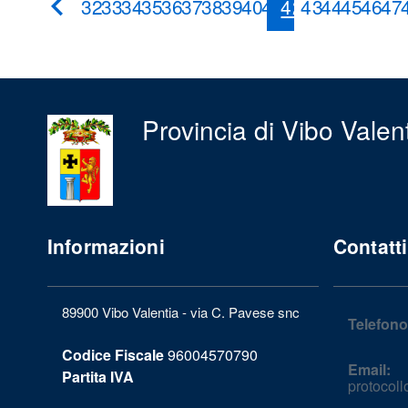
32
33
34
35
36
37
38
39
40
41
42
43
44
45
46
47
Pagina
Precedente
Provincia di Vibo Valen
Informazioni
Contatti
89900 Vibo Valentia - via C. Pavese snc
Telefono
Codice Fiscale
96004570790
Email:
Partita IVA
protocol