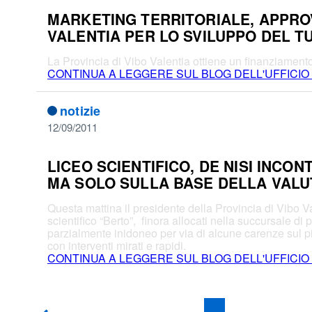
MARKETING TERRITORIALE, APPROV
VALENTIA PER LO SVILUPPO DEL 
La Provincia di Vibo Valentia ottiene un finanziamento di
CONTINUA A LEGGERE SUL BLOG DELL'UFFICIO
notizie
12/09/2011
LICEO SCIENTIFICO, DE NISI INCO
MA SOLO SULLA BASE DELLA VALUT
Questa mattina il presidente della Provincia di Vibo Va
scientifico “Berto”, finora allocati nella succursale di
parzialmente inidoneo per via di alcune carenze sul 
con interventi mirati e rapidi.
CONTINUA A LEGGERE SUL BLOG DELL'UFFICIO