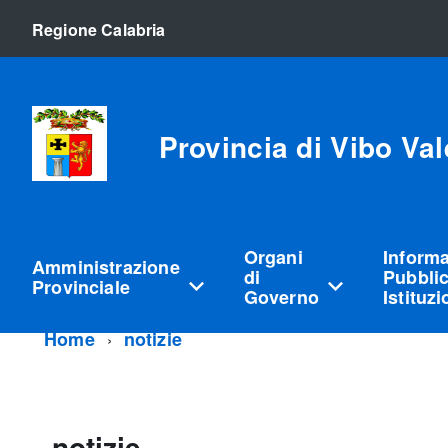
Regione Calabria
Provincia di Vibo Val
Organi
Inform
Amministrazione
di
Pubblic
Provinciale
Governo
Istituz
Home
notizie
notizie