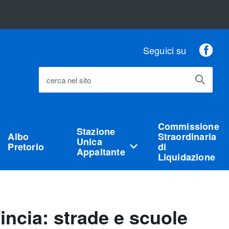
Fac
Seguici su
cerca nel sito
Commissione
Stazione
Albo
Straordinaria
Unica
Pretorio
di
Appaltante
Liquidazione
vincia: strade e scuole