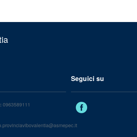
tia
Seguici su
:
0963589111
Facebook
lo.provinciavibovalentia@asmepec.it