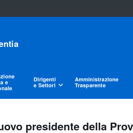
entia
azione
Dirigenti
Amministrazione
a e
e Settori
Trasparente
ionale
 nuovo presidente della Pro