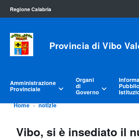
Regione Calabria
Provincia di Vibo Val
Organi
Inform
Amministrazione
di
Pubblic
Provinciale
Governo
Istituz
Home
notizie
Vibo, si è insediato il