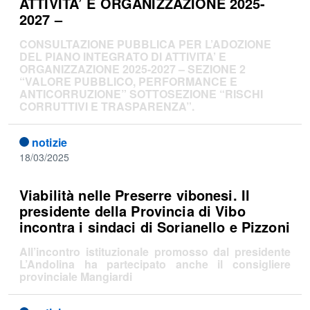
ATTIVITA’ E ORGANIZZAZIONE 2025-
2027 –
CONSULTAZIONE PUBBLICA PER L’ADOZIONE
DEL PIANO INTEGRATO DI ATTIVITA’ E
ORGANIZZAZIONE 2025-2027 – SEZIONE 2
“VALORE PUBBLICO, PERFORMANCE E
ANTICORRUZIONE” SOTTOSEZIONE “RISCHI
CORRUTTIVI E TRASPARENZA”.
notizie
18/03/2025
Viabilità nelle Preserre vibonesi. Il
presidente della Provincia di Vibo
incontra i sindaci di Sorianello e Pizzoni
All’incontro istituzionale promosso dal presidente
L’Andolina ha partecipato anche il consigliere
provinciale Mangiardi