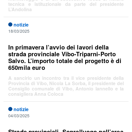
tecnica e istituzionale da parte del presidente
L’Andolina
notizie
18/03/2025
In primavera l’avvio dei lavori della
strada provinciale Vibo-Triparni-Porto
Salvo. L’importo totale del progetto è di
650mila euro
A sancirlo un incontro tra il vice presidente della
Provincia di Vibo, Nicola La Sorba, il presidente del
Consiglio comunale di Vibo, Antonio Iannello e la
consigliera Anna Coloca
notizie
04/03/2025
Strade provinciali. Sopralluogo nell’area