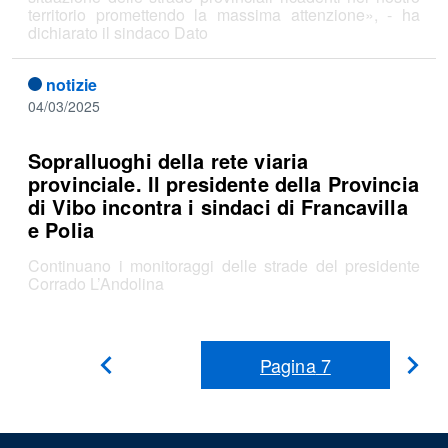
territorio promettendo la massima attenzione», - ha
dichiarato il sindaco Dato
notizie
04/03/2025
Sopralluoghi della rete viaria
provinciale. Il presidente della Provincia
di Vibo incontra i sindaci di Francavilla
e Polia
Continuano i monitoraggi delle strade del presidente
Corrado L’Andolina
Pagina
7
Pag
Pagina
Precedente
suc