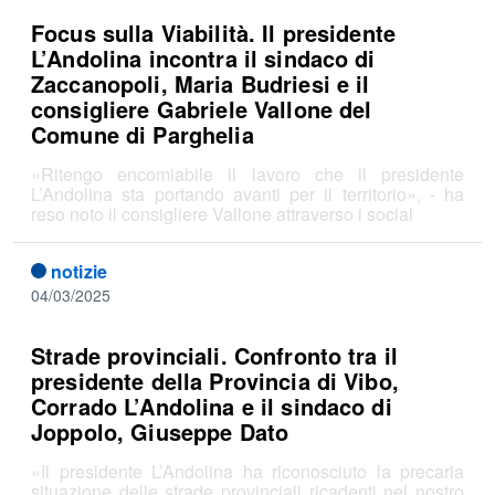
Focus sulla Viabilità. Il presidente
L’Andolina incontra il sindaco di
Zaccanopoli, Maria Budriesi e il
consigliere Gabriele Vallone del
Comune di Parghelia
«Ritengo encomiabile il lavoro che il presidente
L’Andolina sta portando avanti per il territorio», - ha
reso noto il consigliere Vallone attraverso i social
notizie
04/03/2025
Strade provinciali. Confronto tra il
presidente della Provincia di Vibo,
Corrado L’Andolina e il sindaco di
Joppolo, Giuseppe Dato
«Il presidente L’Andolina ha riconosciuto la precaria
situazione delle strade provinciali ricadenti nel nostro