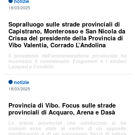
notizie
18/03/2025
Sopralluogo sulle strade provinciali di
Capistrano, Monterosso e San Nicola da
Crissa del presidente della Provincia di
Vibo Valentia, Corrado L’Andolina
ll presidente dell’amministrazione provinciale ha
incontrato il commissario Fragomeni e i sindaci
Lampasi e Condello
notizie
18/03/2025
Provincia di Vibo. Focus sulle strade
provinciali di Acquaro, Arena e Dasà
Le arterie provinciali che conducono ai tre
comuni sono state al centro di un apposito
monitoraggio e di un successivo focus di natura