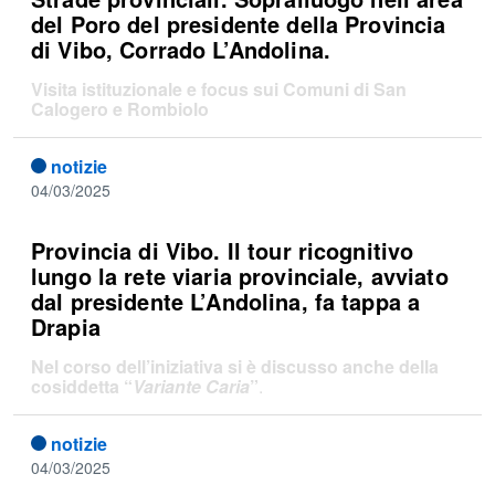
del Poro del presidente della Provincia
di Vibo, Corrado L’Andolina.
Visita istituzionale e focus sui Comuni di San
Calogero e Rombiolo
notizie
04/03/2025
Provincia di Vibo. Il tour ricognitivo
lungo la rete viaria provinciale, avviato
dal presidente L’Andolina, fa tappa a
Drapia
Nel corso dell’iniziativa si è discusso anche della
cosiddetta “
Variante Caria
”
.
notizie
04/03/2025