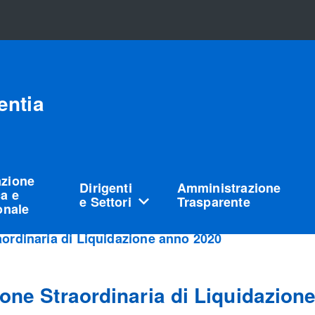
entia
azione
Dirigenti
Amministrazione
a e
e Settori
Trasparente
ionale
aordinaria di Liquidazione anno 2020
one Straordinaria di Liquidazion