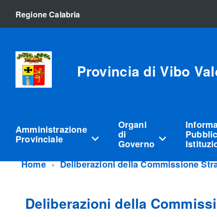
Regione Calabria
Provincia di Vibo Val
Organi
Inform
Amministrazione
di
Pubblic
Provinciale
Governo
Istituz
Home
Deliberazioni della Commissione Str
Deliberazioni della Commissi