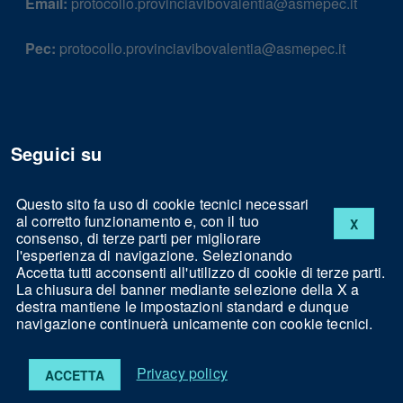
Email:
protocollo.provinciavibovalentia@asmepec.it
Pec:
protocollo.provinciavibovalentia@asmepec.it
Seguici su
Questo sito fa uso di cookie tecnici necessari
al corretto funzionamento e, con il tuo
X
Facebook
consenso, di terze parti per migliorare
l'esperienza di navigazione. Selezionando
Accetta tutti acconsenti all'utilizzo di cookie di terze parti.
La chiusura del banner mediante selezione della X a
destra mantiene le impostazioni standard e dunque
navigazione continuerà unicamente con cookie tecnici.
Note legali
Privacy
Cookies
Accessibilità
Privacy policy
ACCETTA
Powered by
ASMENET Calabria